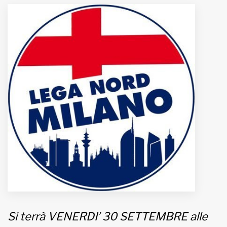
MUNICIPI
Inviateci le vostre segnalazioni
Iscriviti alla newsletter
www.viveremilano.info
Fondato e diretto da Enzo De
Bernardis
EDB edizioni - Via Brivio angolo C.
Imbonati, 89 20159 Milano (Italia)
Informativa sulla privacy
Si terrà VENERDI’ 30 SETTEMBRE alle