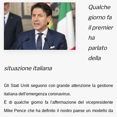
Qualche
MUNICIPI
giorno fa
il premier
Inviateci le vostre segnalazioni
ha
Iscriviti alla newsletter
parlato
della
www.viveremilano.info
Fondato e diretto da Enzo De
situazione italiana
Bernardis
EDB edizioni - Via Brivio angolo C.
Imbonati, 89 20159 Milano (Italia)
Gli Stati Uniti seguono con grande attenzione la gestione
Informativa sulla privacy
italiana dell'emergenza coronavirus.
È di qualche giorno fa l'affermazione del vicepresidente
Mike Pence che ha definito il nostro paese un modello da