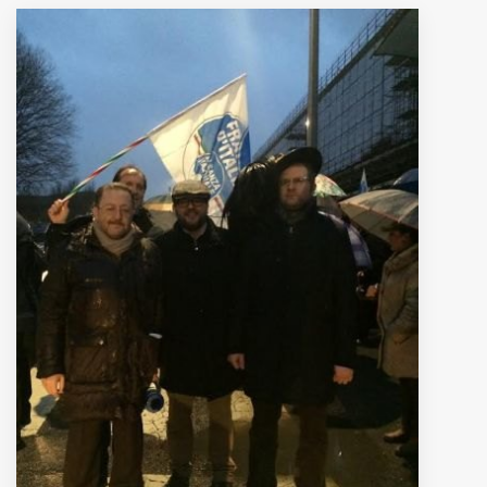
MUNICIPI
Inviateci le vostre segnalazioni
Iscriviti alla newsletter
www.viveremilano.info
Fondato e diretto da Enzo De
Bernardis
EDB edizioni - Via Brivio angolo C.
Imbonati, 89 20159 Milano (Italia)
Informativa sulla privacy