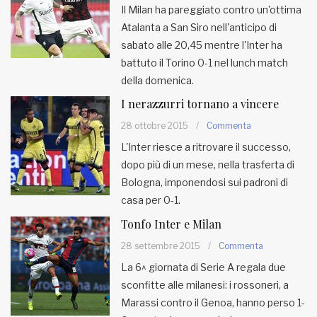
Il Milan ha pareggiato contro un'ottima
Atalanta a San Siro nell'anticipo di
MUNICIPI
sabato alle 20,45 mentre l'Inter ha
battuto il Torino 0-1 nel lunch match
Inviateci le vostre segnalazioni
della domenica.
I nerazzurri tornano a vincere
Iscriviti alla newsletter
28 ottobre 2015
/
Commenta
L'Inter riesce a ritrovare il successo,
www.viveremilano.info
dopo più di un mese, nella trasferta di
Fondato e diretto da Enzo De
Bologna, imponendosi sui padroni di
Bernardis
casa per 0-1.
EDB edizioni - Via Brivio angolo C.
Imbonati, 89 20159 Milano (Italia)
Tonfo Inter e Milan
Informativa sulla privacy
28 settembre 2015
/
Commenta
La 6^ giornata di Serie A regala due
sconfitte alle milanesi: i rossoneri, a
Marassi contro il Genoa, hanno perso 1-