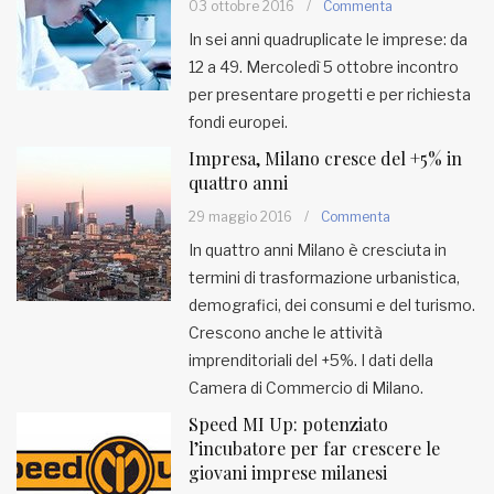
03 ottobre 2016
/
Commenta
In sei anni quadruplicate le imprese: da
MUNICIPI
12 a 49. Mercoledì 5 ottobre incontro
per presentare progetti e per richiesta
fondi europei.
Inviateci le vostre segnalazioni
Impresa, Milano cresce del +5% in
Iscriviti alla newsletter
quattro anni
29 maggio 2016
/
Commenta
www.viveremilano.info
In quattro anni Milano è cresciuta in
Fondato e diretto da Enzo De
termini di trasformazione urbanistica,
Bernardis
demografici, dei consumi e del turismo.
EDB edizioni - Via Brivio angolo C.
Crescono anche le attività
Imbonati, 89 20159 Milano (Italia)
imprenditoriali del +5%. I dati della
Informativa sulla privacy
Camera di Commercio di Milano.
Speed MI Up: potenziato
l’incubatore per far crescere le
giovani imprese milanesi