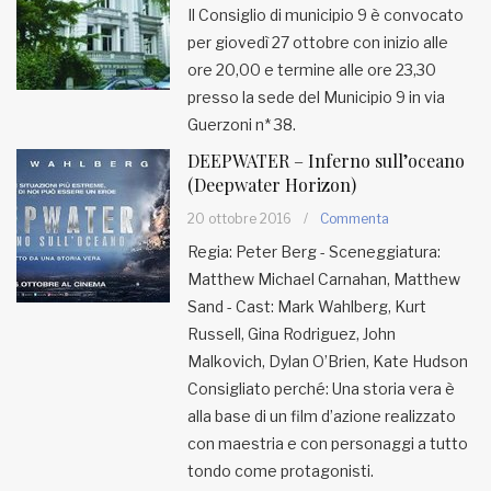
Il Consiglio di municipio 9 è convocato
per giovedì 27 ottobre con inizio alle
MUNICIPI
ore 20,00 e termine alle ore 23,30
presso la sede del Municipio 9 in via
Inviateci le vostre segnalazioni
Guerzoni n* 38.
DEEPWATER – Inferno sull’oceano
Iscriviti alla newsletter
(Deepwater Horizon)
20 ottobre 2016
/
Commenta
www.viveremilano.info
Regia: Peter Berg - Sceneggiatura:
Fondato e diretto da Enzo De
Matthew Michael Carnahan, Matthew
Bernardis
Sand - Cast: Mark Wahlberg, Kurt
EDB edizioni - Via Brivio angolo C.
Russell, Gina Rodriguez, John
Imbonati, 89 20159 Milano (Italia)
Malkovich, Dylan O’Brien, Kate Hudson
Informativa sulla privacy
Consigliato perché: Una storia vera è
alla base di un film d’azione realizzato
con maestria e con personaggi a tutto
tondo come protagonisti.