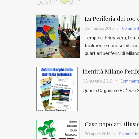
Fondato e diretto da Enzo De
Bernardis
EDB edizioni - Via Brivio angolo C.
La Periferia dei 100 
Imbonati, 89 20159 Milano (Italia)
23 maggio 2016
/
Commen
Informativa sulla privacy
Tempo di Primavera, tempo
facilmente conoscibili le 
quartieri periferici di Milano
Identità Milano Perif
06 maggio 2016
/
Comment
Quarto Cagnino e 80° San S
Case popolari, illusi
30 aprile 2016
/
Commenta