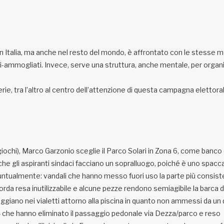
o in Italia, ma anche nel resto del mondo, è affrontato con le stesse m
poli-ammogliati. Invece, serve una struttura, anche mentale, per organ
erie, tra l’altro al centro dell’attenzione di questa campagna elettora
giochi), Marco Garzonio sceglie il Parco Solari in Zona 6, come banco 
e gli aspiranti sindaci facciano un sopralluogo, poiché è uno spacca
untualmente: vandali che hanno messo fuori uso la parte più consis
orda resa inutilizzabile e alcune pezze rendono semiagibile la barca d
eggiano nei vialetti attorno alla piscina in quanto non ammessi da un 
a M4 che hanno eliminato il passaggio pedonale via Dezza/parco e reso