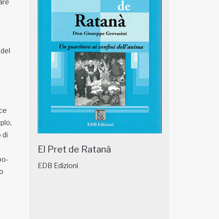
are
 del
ice
plo,
 di
El Pret de Ratanà
po-
EDB Edizioni
co