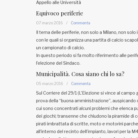
Appello alle Università
Equivoco periferie
07 marzo 2016
/
Commenta
Il tema delle periferie, non solo a Milano, non sol
con le quali si organizza una partita di calcio sca
un campionato di calcio.
In questo periodo si fa molto riferimento alle perif
l’elezione del Sindaco.
Municipalità. Cosa siano chi lo sa?
05 marzo 2016
/
Commenta
Sul Corriere del 29/1 (L’Elezione si vince al campo 
prova della “buona amministrazione”, auspicando ch
cui sono concentrati alcuni problemi che elenca p
dei giochi; transenne che chiudono la piramide di c
pirati imbrattata di scritte, moto e motorini parch
all’interno del recinto dell’impianto, lavori per l