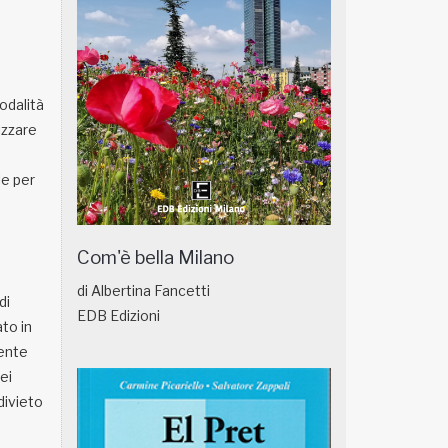
odalità
izzare
le per
Com'è bella Milano
di Albertina Fancetti
di
EDB Edizioni
to in
tente
ei
divieto