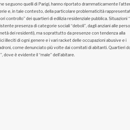
s, che seguono quelli di Parigi, hanno riportato drammaticamente l’att
ferie e, in tale contesto, della particolare problematicità rappresentat
i controllo” dei quartieri di edilizia residenziale pubblica. Situazioni “
istente presenza di categorie sociali “deboli”, dagli anziani alle per
a metà dei residenti), ma soprattutto da presenze con tendenza alla
ci illeciti di ogni genere e i vari racket delle occupazioni abusive e i
padroni, come denunciato più volte dai comitati di abitanti. Quartieri 
e”, dove è evidente il “male” dell’abitare.