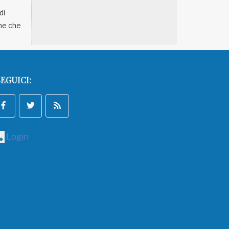
di
che che
EGUICI:
Login