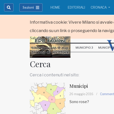
Sezioni
HOME
EDITORIALI
CRONACA
Informativa cookie: Vivere Milano si avvale d
cliccando su un link o proseguendo la naviga
Sabato 8 Agosto 2026
HOME
MUNICIPIO 1
MUNICIPIO 2
MUNICIPIO 3
MUNICIPIO
RUBRICHE
Cerca
MUNICIPI
Cerca i contenuti nel sito:
Inviateci le vostre segnalazioni
Municipi
Iscriviti alla newsletter
26 maggio 2016
/
Commen
Sono rose?
www.viveremilano.info