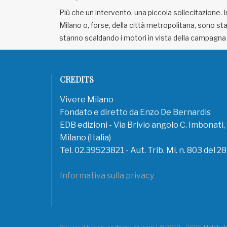
Più che un intervento, una piccola sollecitazione. I
Milano o, forse, della città metropolitana, sono st
stanno scaldando i motori in vista della campagna
CREDITS
Vivere Milano
Fondato e diretto da Enzo De Bernardis
EDB edizioni - Via Brivio angolo C. Imbonati
Milano (Italia)
Tel. 02.39523821 - Aut. Trib. Mi. n. 803 del 2
Informativa sulla privacy