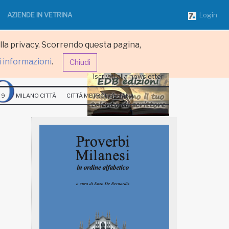
AZIENDE IN VETRINA
Login
ulla privacy. Scorrendo questa pagina,
i informazioni
.
Chiudi
Iscriviti alla newsletter
 9
MILANO CITTÀ
CITTÀ METROPOLITANA