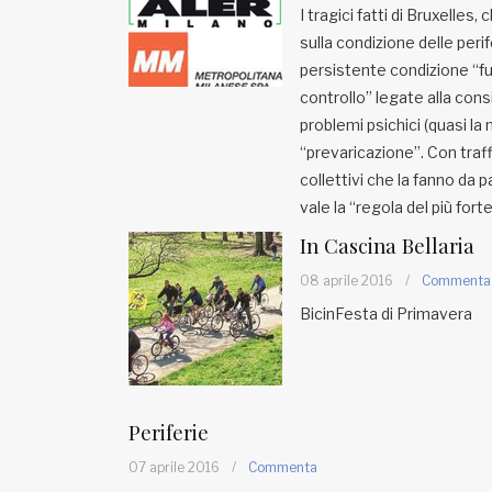
I tragici fatti di Bruxelle
sulla condizione delle peri
persistente condizione “fuor
controllo” legate alla cons
problemi psichici (quasi l
“prevaricazione”. Con traffi
collettivi che la fanno da 
vale la “regola del più fort
In Cascina Bellaria
08 aprile 2016
/
Commenta
BicinFesta di Primavera
Periferie
07 aprile 2016
/
Commenta