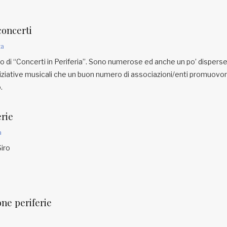
concerti
ta
 di “Concerti in Periferia”. Sono numerose ed anche un po’ dispers
iniziative musicali che un buon numero di associazioni/enti promuovo
.
erie
a
iro
one periferie