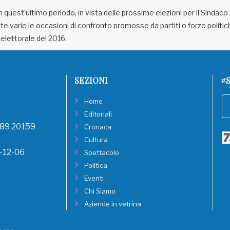
n quest’ultimo periodo, in vista delle prossime elezioni per il Sindaco 
ate varie le occasioni di confronto promosse da partiti o forze politi
 elettorale del 2016.
SEZIONI
#S
Home
Editoriali
, 89 20159
Cronaca
Cultura
8-12-06
Spettacolo
Politica
Eventi
Chi Siamo
Aziende in vetrina