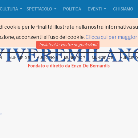
CULTURA
SPETTACOLO
POLITICA
EVENTI
CHI SIAMO
i cookie per le finalità illustrate nella nostra informativa s
zione, acconsenti all´uso dei cookie.
Clicca qui per maggior
Inviateci le vostre segnalazioni
 4
MUNICIPIO 5
MUNICIPIO 6
MUNICIPIO 7
MUNICIPIO 8
MUNICIPIO
ta