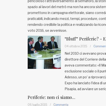
pericoloso l’attraversamento al semaforo, la storic
spazio ai lavori del metrò ma non ha ancora sistem
promettono in campagna elettorale, siano correda
praticabili, indicando mezzi, tempi, procedure, contr
rendendo credibile la politica e realizzando la rico
voto 2016, se avvenisse.
“Bluff” Periferie? - E
04 ottobre 2015
/
Commen
Nel 2010 ci avevano provat
direttore del Corriere dell
aveva commentato: «Il Mani
esclusione sociale o il pun
Adesso, un po’ a riprovarci
Expo ha lanciato l’idea di u
Pisapia, ad avviare un seri
Periferie: non ci siamo…
06 luglio 2015
/
Commenta