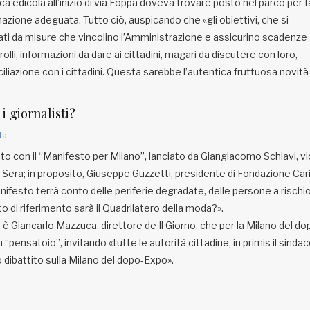
a edicola all’inizio di via Foppa doveva trovare posto nel parco per f
azione adeguata. Tutto ciò, auspicando che «gli obiettivi, che si
ti da misure che vincolino l’Amministrazione e assicurino scadenze
olli, informazioni da dare ai cittadini, magari da discutere con loro,
nciliazione con i cittadini. Questa sarebbe l’autentica fruttuosa novità
 i giornalisti?
ta
o con il “Manifesto per Milano”, lanciato da Giangiacomo Schiavi, v
a Sera; in proposito, Giuseppe Guzzetti, presidente di Fondazione Cari
festo terrà conto delle periferie degradate, delle persone a rischio
to di riferimento sarà il Quadrilatero della moda?».
, è Giancarlo Mazzuca, direttore de Il Giorno, che per la Milano del do
n “pensatoio”, invitando «tutte le autorità cittadine, in primis il sinda
o dibattito sulla Milano del dopo-Expo».