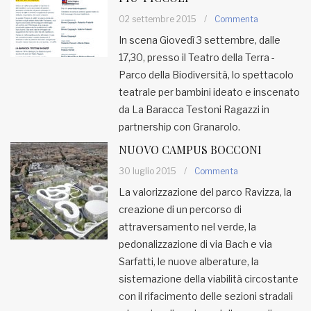
02 settembre 2015
/
Commenta
MUNICIPI
In scena Giovedì 3 settembre, dalle
17,30, presso il Teatro della Terra -
Parco della Biodiversità, lo spettacolo
Inviateci le vostre segnalazioni
teatrale per bambini ideato e inscenato
Iscriviti alla newsletter
da La Baracca Testoni Ragazzi in
partnership con Granarolo.
NUOVO CAMPUS BOCCONI
www.viveremilano.info
Fondato e diretto da Enzo De
30 luglio 2015
/
Commenta
Bernardis
La valorizzazione del parco Ravizza, la
EDB edizioni - Via Brivio angolo C.
creazione di un percorso di
Imbonati, 89 20159 Milano (Italia)
attraversamento nel verde, la
Informativa sulla privacy
pedonalizzazione di via Bach e via
Sarfatti, le nuove alberature, la
sistemazione della viabilità circostante
con il rifacimento delle sezioni stradali