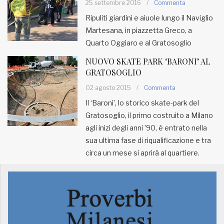
25 settembre 2016
/
Commenta
Ripuliti giardini e aiuole lungo il Naviglio
MUNICIPI
Martesana, in piazzetta Greco, a
Quarto Oggiaro e al Gratosoglio
Inviateci le vostre segnalazioni
NUOVO SKATE PARK ‘BARONI’ AL
GRATOSOGLIO
Iscriviti alla newsletter
02 agosto 2015
/
Commenta
Il ‘Baroni’, lo storico skate-park del
www.viveremilano.info
Gratosoglio, il primo costruito a Milano
Fondato e diretto da Enzo De
agli inizi degli anni ’90, è entrato nella
Bernardis
sua ultima fase di riqualificazione e tra
EDB edizioni - Via Brivio angolo C.
circa un mese si aprirà al quartiere.
Imbonati, 89 20159 Milano (Italia)
Informativa sulla privacy