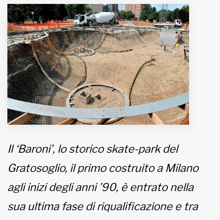
MUNICIPI
Inviateci le vostre segnalazioni
Iscriviti alla newsletter
www.viveremilano.info
Fondato e diretto da Enzo De
Bernardis
EDB edizioni - Via Brivio angolo C.
Il ‘Baroni’, lo storico skate-park del
Imbonati, 89 20159 Milano (Italia)
Informativa sulla privacy
Gratosoglio, il primo costruito a Milano
agli inizi degli anni ’90, è entrato nella
sua ultima fase di riqualificazione e tra