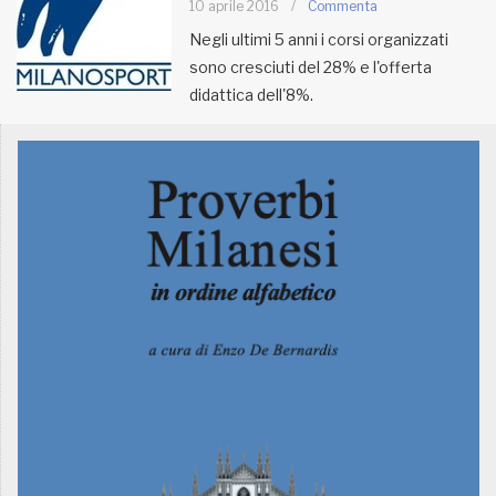
10 aprile 2016
/
Commenta
Negli ultimi 5 anni i corsi organizzati
MUNICIPI
sono cresciuti del 28% e l'offerta
didattica dell'8%.
Inviateci le vostre segnalazioni
Iscriviti alla newsletter
www.viveremilano.info
Fondato e diretto da Enzo De
Bernardis
EDB edizioni - Via Brivio angolo C.
Imbonati, 89 20159 Milano (Italia)
Informativa sulla privacy