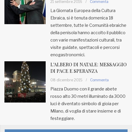
21 settembre 2016
/
Commenta
La Giornata Europea della Cultura
MUNICIPI
Ebraica, si è tenuta domenica 18
settembre, tutte le Comunità ebraiche
della penisola hanno accolto il pubblico
Inviateci le vostre segnalazioni
con varie manifestazioni culturali, tra
Iscriviti alla newsletter
visite guidate, spettacoli e percorsi
enogastronomici.
L'ALBERO DI NATALE: MESSAGGIO
www.viveremilano.info
DI PACE E SPERANZA
Fondato e diretto da Enzo De
Bernardis
08 dicembre 2015
/
Commenta
EDB edizioni - Via Brivio angolo C.
Piazza Duomo con il grande abete
Imbonati, 89 20159 Milano (Italia)
rosso alto 30 metri illuminato da 3000
Informativa sulla privacy
luci è diventato simbolo di gioia per
Milano, di voglia di stare insieme e di
festeggiare.