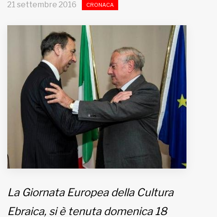
21 settembre 2016
CRONACA
MUNICIPI
Inviateci le vostre segnalazioni
Iscriviti alla newsletter
www.viveremilano.info
Fondato e diretto da Enzo De
Bernardis
EDB edizioni - Via Brivio angolo C.
Imbonati, 89 20159 Milano (Italia)
Informativa sulla privacy
La Giornata Europea della Cultura
Ebraica, si è tenuta domenica 18