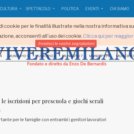
CULTURA
SPETTACOLO
POLITICA
EVENTI
CHI SIAMO
i cookie per le finalità illustrate nella nostra informativa s
zione, acconsenti all´uso dei cookie.
Clicca qui per maggior
Inviateci le vostre segnalazioni
 4
MUNICIPIO 5
MUNICIPIO 6
MUNICIPIO 7
MUNICIPIO 8
MUNICIPIO
le iscrizioni per prescuola e giochi serali
a
ante per le famiglie con entrambi i genitori lavoratori