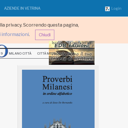
AZIENDE IN VETRINA
Login
ulla privacy. Scorrendo questa pagina,
i informazioni
.
Chiudi
Iscriviti alla newsletter
 9
MILANO CITTÀ
CITTÀ METROPOLITANA