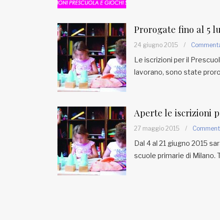
Fondato e diretto da Enzo De
Bernardis
EDB edizioni - Via Brivio angolo C.
Prorogate fino al 5 lu
Imbonati, 89 20159 Milano (Italia)
24 giugno 2015
/
Comment
Informativa sulla privacy
Le iscrizioni per il Prescuol
lavorano, sono state prorog
Aperte le iscrizioni 
27 maggio 2015
/
Comment
Dal 4 al 21 giugno 2015 sara
scuole primarie di Milano. 