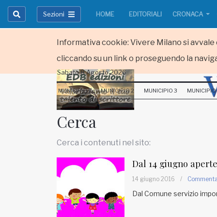
Sezioni
HOME
EDITORIALI
CRONACA
Informativa cookie: Vivere Milano si avvale d
cliccando su un link o proseguendo la naviga
Sabato 8 Agosto 2026
HOME
MUNICIPIO 1
MUNICIPIO 2
MUNICIPIO 3
MUNICIPIO
RUBRICHE
Cerca
MUNICIPI
Cerca i contenuti nel sito:
Inviateci le vostre segnalazioni
Dal 14 giugno aperte 
Iscriviti alla newsletter
14 giugno 2016
/
Comment
Dal Comune servizio import
www.viveremilano.info