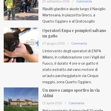
25 settembre 2016
/
Commenta
Ripuliti giardini e aiuole lungo il Naviglio
MUNICIPI
Martesana, in piazzetta Greco, a
Quarto Oggiaro e al Gratosoglio
Inviateci le vostre segnalazioni
Operatori Enpa e pompieri salvano
un gatto
Iscriviti alla newsletter
07 giugno 2016
/
Commenta
L'intervento degli operatori di ENPA
www.viveremilano.info
Milano, in collaborazione con i Vigili del
Fondato e diretto da Enzo De
Fuoco, è durato 4 ore e un gatto è
Bernardis
stato estratto dal vano motore di
EDB edizioni - Via Brivio angolo C.
un’auto parcheggiata in via Cinque
Imbonati, 89 20159 Milano (Italia)
maggio, zona Quarto Oggiaro.
Informativa sulla privacy
Un nuovo campo sportivo in via
Aldini
13 aprile 2016
/
Commenta
Nel pomeriggio di mercoledì 10 aprile,