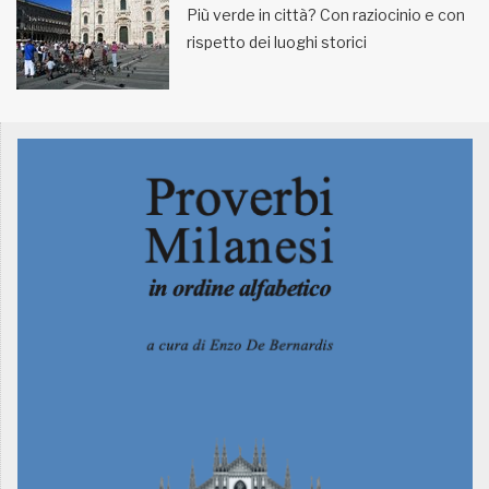
Più verde in città? Con raziocinio e con
rispetto dei luoghi storici
MUNICIPI
Inviateci le vostre segnalazioni
Iscriviti alla newsletter
www.viveremilano.info
Fondato e diretto da Enzo De
Bernardis
EDB edizioni - Via Brivio angolo C.
Imbonati, 89 20159 Milano (Italia)
Informativa sulla privacy