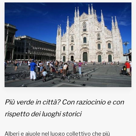
MUNICIPI
Inviateci le vostre segnalazioni
Iscriviti alla newsletter
www.viveremilano.info
Fondato e diretto da Enzo De
Bernardis
EDB edizioni - Via Brivio angolo C.
Imbonati, 89 20159 Milano (Italia)
Più verde in città? Con raziocinio e con
Informativa sulla privacy
rispetto dei luoghi storici
Alberi e aiuole nel luogo collettivo che più