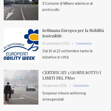
Il Comune di Milano aderisce al
protocollo
MUNICIPI
Inviateci le vostre segnalazioni
Settimana Europea per la Mobilità
Sostenibile
Iscriviti alla newsletter
16 settembre 2016
/
Commenta
Dal 16 al 22 settembre tante le
www.viveremilano.info
iniziative in città
Fondato e diretto da Enzo De
Bernardis
EDB edizioni - Via Brivio angolo C.
CERTIFICATI 3 GIORNI SOTTO I
Imbonati, 89 20159 Milano (Italia)
LIMITI DEL PM10
Informativa sulla privacy
06 gennaio 2016
/
Commenta
Sospese misure antismog
emergenziali