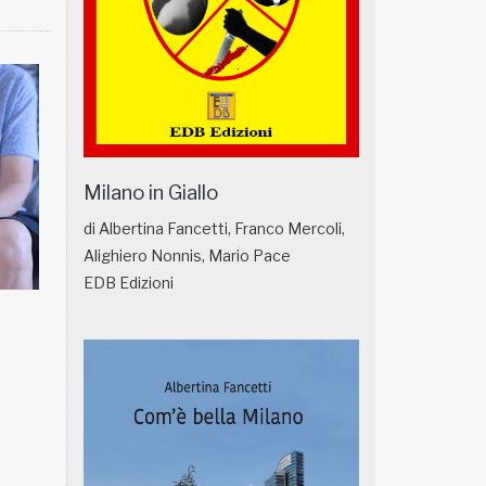
Milano in Giallo
di Albertina Fancetti, Franco Mercoli,
Alighiero Nonnis, Mario Pace
EDB Edizioni
NATUROPATIA IN BREVE 18/01
NATUROPATIA IN