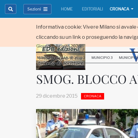
Sezioni
HOME
EDITORIALI
CRONACA
Informativa cookie: Vivere Milano si avvale d
cliccando su un link o proseguendo la naviga
Giovedi 6 Agosto 2026
HOME
MUNICIPIO 1
MUNICIPIO 2
MUNICIPIO 3
MUNICIPIO
RUBRICHE
SMOG. BLOCCO 
MUNICIPI
29 dicembre 2015
CRONACA
Inviateci le vostre segnalazioni
Iscriviti alla newsletter
www.viveremilano.info