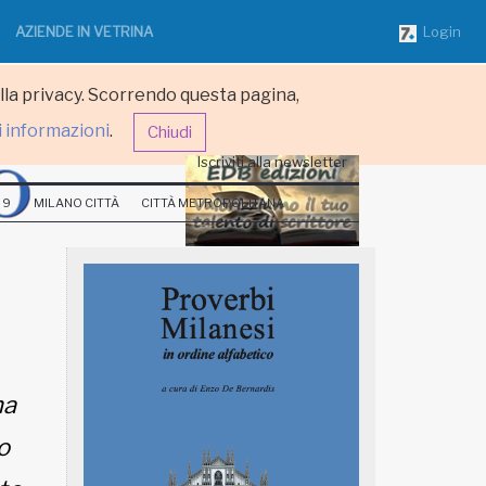
AZIENDE IN VETRINA
Login
ulla privacy. Scorrendo questa pagina,
i informazioni
.
Chiudi
Iscriviti alla newsletter
 9
MILANO CITTÀ
CITTÀ METROPOLITANA
ha
o