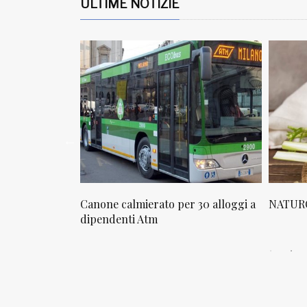
ULTIME NOTIZIE
osta in via
Canone calmierato per 30 alloggi a
NATURO
sello
dipendenti Atm