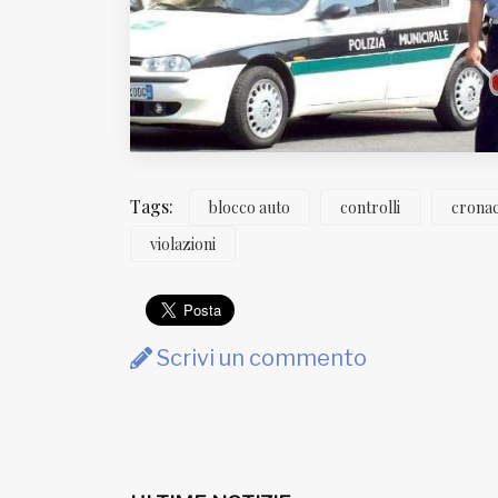
Fondato e diretto da Enzo De
Bernardis
EDB edizioni - Via Brivio angolo C.
Imbonati, 89 20159 Milano (Italia)
Informativa sulla privacy
Tags:
blocco auto
controlli
crona
violazioni
Scrivi un commento