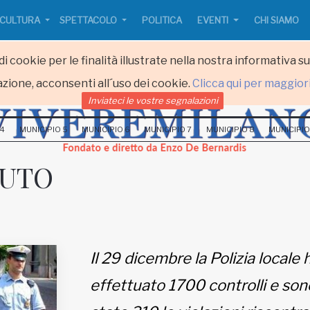
CULTURA
SPETTACOLO
POLITICA
EVENTI
CHI SIAMO
i cookie per le finalità illustrate nella nostra informativa s
zione, acconsenti all´uso dei cookie.
Clicca qui per maggior
Inviateci le vostre segnalazioni
 4
MUNICIPIO 5
MUNICIPIO 6
MUNICIPIO 7
MUNICIPIO 8
MUNICIPIO
AUTO
Il 29 dicembre la Polizia locale 
effettuato 1700 controlli e son