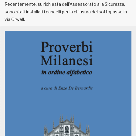
Recentemente, su richiesta dell’Assessorato alla Sicurezza,
sono stati installati i cancelli per la chiusura del sottopasso in
MUNICIPI
via Orwell.
Inviateci le vostre segnalazioni
Iscriviti alla newsletter
www.viveremilano.info
Fondato e diretto da Enzo De
Bernardis
EDB edizioni - Via Brivio angolo C.
Imbonati, 89 20159 Milano (Italia)
Informativa sulla privacy