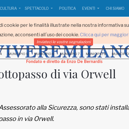
CULTURA
SPETTACOLO
POLITICA
EVENTI
CHI SIAMO
i cookie per le finalità illustrate nella nostra informativa s
zione, acconsenti all´uso dei cookie.
Clicca qui per maggior
Inviateci le vostre segnalazioni
 4
MUNICIPIO 5
MUNICIPIO 6
MUNICIPIO 7
MUNICIPIO 8
MUNICIPIO
sottopasso di via Orwell
sessorato alla Sicurezza, sono stati installat
passo in via Orwell.