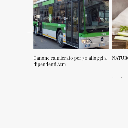
osta in via
Canone calmierato per 30 alloggi a
NATURO
sello
dipendenti Atm