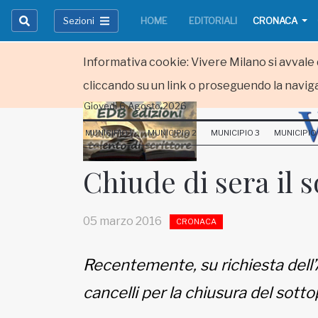
Sezioni
HOME
EDITORIALI
CRONACA
Informativa cookie: Vivere Milano si avvale d
cliccando su un link o proseguendo la naviga
Giovedi 6 Agosto 2026
HOME
MUNICIPIO 1
MUNICIPIO 2
MUNICIPIO 3
MUNICIPIO
RUBRICHE
Chiude di sera il 
MUNICIPI
05 marzo 2016
CRONACA
Inviateci le vostre segnalazioni
Iscriviti alla newsletter
Recentemente, su richiesta dell’As
cancelli per la chiusura del sotto
www.viveremilano.info