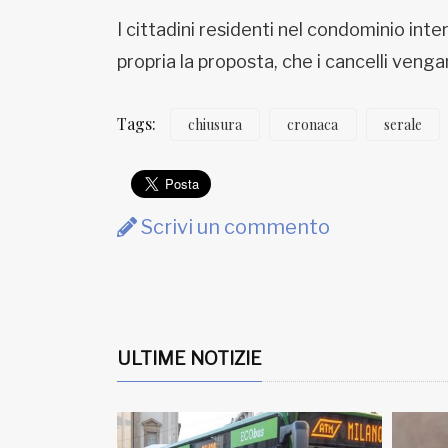
Fondato e diretto da Enzo De
Bernardis
I cittadini residenti nel condominio int
EDB edizioni - Via Brivio angolo C.
propria la proposta, che i cancelli vengano
Imbonati, 89 20159 Milano (Italia)
Informativa sulla privacy
Tags:
chiusura
cronaca
serale
Scrivi un commento
ULTIME NOTIZIE