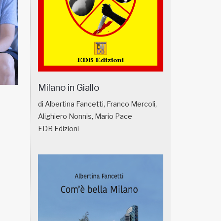
Milano in Giallo
NATUROPATIA IN BREVE 18/01
NATUROPATIA IN
di Albertina Fancetti, Franco Mercoli,
Alighiero Nonnis, Mario Pace
EDB Edizioni