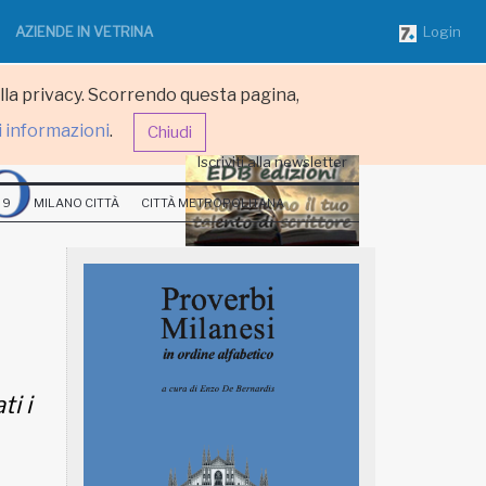
AZIENDE IN VETRINA
Login
ulla privacy. Scorrendo questa pagina,
i informazioni
.
Chiudi
Iscriviti alla newsletter
 9
MILANO CITTÀ
CITTÀ METROPOLITANA
i i