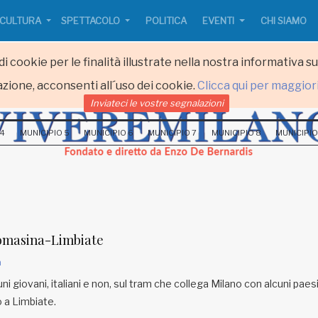
CULTURA
SPETTACOLO
POLITICA
EVENTI
CHI SIAMO
i cookie per le finalità illustrate nella nostra informativa s
zione, acconsenti all´uso dei cookie.
Clicca qui per maggior
Inviateci le vostre segnalazioni
 4
MUNICIPIO 5
MUNICIPIO 6
MUNICIPIO 7
MUNICIPIO 8
MUNICIPIO
Comasina-Limbiate
a
uni giovani, italiani e non, sul tram che collega Milano con alcuni paes
no a Limbiate.