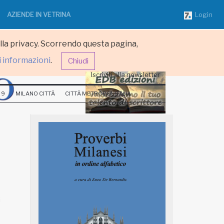
AZIENDE IN VETRINA
Login
ulla privacy. Scorrendo questa pagina,
i informazioni
.
Chiudi
Iscriviti alla newsletter
 9
MILANO CITTÀ
CITTÀ METROPOLITANA
i