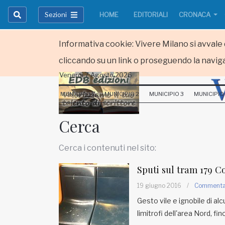
Sezioni
HOME
EDITORIALI
CRONACA
Informativa cookie: Vivere Milano si avvale d
cliccando su un link o proseguendo la naviga
Venerdi 7 Agosto 2026
HOME
MUNICIPIO 1
MUNICIPIO 2
MUNICIPIO 3
MUNICIPIO
RUBRICHE
Cerca
MUNICIPI
Cerca i contenuti nel sito:
Inviateci le vostre segnalazioni
Sputi sul tram 179 
Iscriviti alla newsletter
19 giugno 2016
/
Comment
Gesto vile e ignobile di alc
limitrofi dell'area Nord, fi
www.viveremilano.info