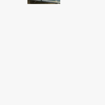
Fondato e diretto da Enzo De
Bernardis
EDB edizioni - Via Brivio angolo C.
Imbonati, 89 20159 Milano (Italia)
Informativa sulla privacy