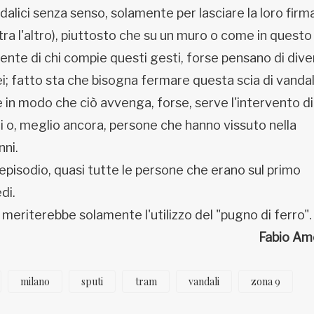
alici senza senso, solamente per lasciare la loro firm
 tra l'altro), piuttosto che su un muro o come in quest
mente di chi compie questi gesti, forse pensano di div
anei; fatto sta che bisogna fermare questa scia di vand
e in modo che ciò avvenga, forse, serve l'intervento di
ri o, meglio ancora, persone che hanno vissuto nella
nni.
episodio, quasi tutte le persone che erano sul primo
di.
eriterebbe solamente l'utilizzo del "pugno di ferro".
Fabio Am
milano
sputi
tram
vandali
zona 9