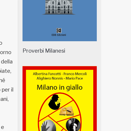
o
Proverbi Milanesi
torno
 della
iate,
ché
per il
ani,
 e