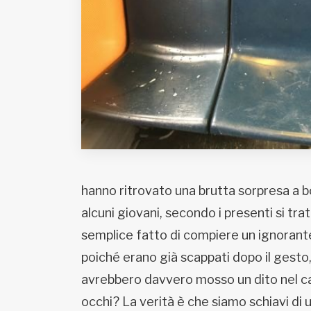
Fondato e diretto da Enzo De
Bernardis
EDB edizioni - Via Brivio angolo C.
Imbonati, 89 20159 Milano (Italia)
Informativa sulla privacy
hanno ritrovato una brutta sorpresa a b
alcuni giovani, secondo i presenti si trat
semplice fatto di compiere un ignorante
poiché erano già scappati dopo il gesto
avrebbero davvero mosso un dito nel caso
occhi? La verità è che siamo schiavi di 