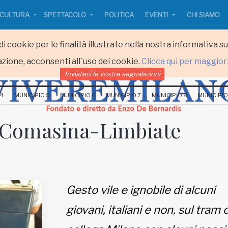
CULTURA
SPETTACOLO
POLITICA
EVENTI
CHI SIAMO
i cookie per le finalità illustrate nella nostra informativa s
zione, acconsenti all´uso dei cookie.
Clicca qui per maggior
Inviateci le vostre segnalazioni
 4
MUNICIPIO 5
MUNICIPIO 6
MUNICIPIO 7
MUNICIPIO 8
MUNICIPIO
9 Comasina-Limbiate
Gesto vile e ignobile di alcuni
giovani, italiani e non, sul tram 