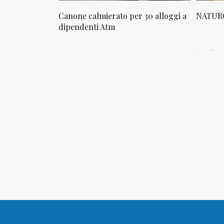
osta in via
Canone calmierato per 30 alloggi a
NATURO
sello
dipendenti Atm