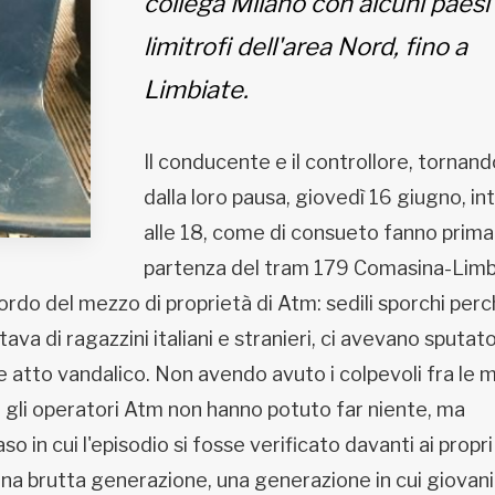
collega Milano con alcuni paesi
limitrofi dell'area Nord, fino a
Limbiate.
Il conducente e il controllore, tornand
dalla loro pausa, giovedì 16 giugno, in
alle 18, come di consueto fanno prima
partenza del tram 179 Comasina-Limb
ordo del mezzo di proprietà di Atm: sedili sporchi per
tava di ragazzini italiani e stranieri, ci avevano sputato 
 atto vandalico. Non avendo avuto i colpevoli fra le m
, gli operatori Atm non hanno potuto far niente, ma
 in cui l'episodio si fosse verificato davanti ai propri
una brutta generazione, una generazione in cui giovani