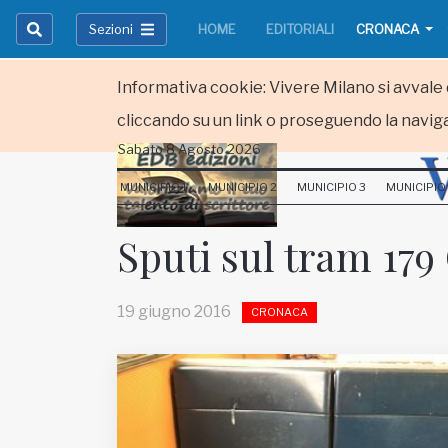
Sezioni
HOME
EDITORIALI
CRONACA
Informativa cookie: Vivere Milano si avvale d
cliccando su un link o proseguendo la naviga
Sabato 8 Agosto 2026
HOME
MUNICIPIO 1
MUNICIPIO 2
MUNICIPIO 3
MUNICIPIO
RUBRICHE
Sputi sul tram 17
MUNICIPI
19 giugno 2016
CRONACA
Inviateci le vostre segnalazioni
Iscriviti alla newsletter
www.viveremilano.info