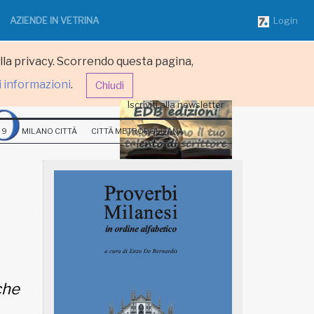
AZIENDE IN VETRINA
Login
ulla privacy. Scorrendo questa pagina,
i informazioni
.
Chiudi
Iscriviti alla newsletter
 9
MILANO CITTÀ
CITTÀ METROPOLITANA
che