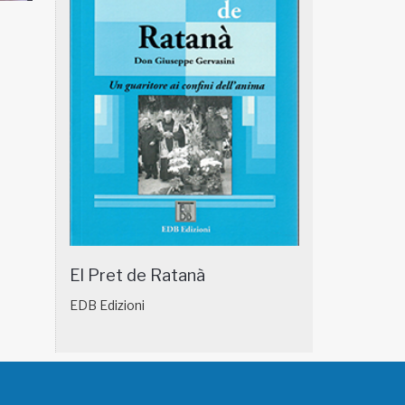
NATUROPATIA IN BREVE 18/01
NATUROPATIA IN
El Pret de Ratanà
EDB Edizioni