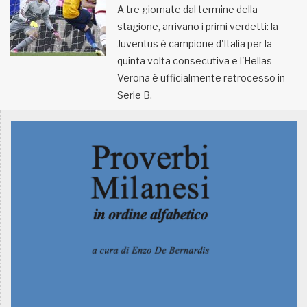
A tre giornate dal termine della
stagione, arrivano i primi verdetti: la
MUNICIPI
Juventus è campione d'Italia per la
quinta volta consecutiva e l'Hellas
Inviateci le vostre segnalazioni
Verona è ufficialmente retrocesso in
Serie B.
Iscriviti alla newsletter
www.viveremilano.info
Fondato e diretto da Enzo De
Bernardis
EDB edizioni - Via Brivio angolo C.
Imbonati, 89 20159 Milano (Italia)
Informativa sulla privacy