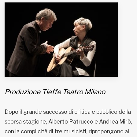
MUNICIPI
Inviateci le vostre segnalazioni
Iscriviti alla newsletter
www.viveremilano.info
Fondato e diretto da Enzo De
Bernardis
EDB edizioni - Via Brivio angolo C.
Produzione Tieffe Teatro Milano
Imbonati, 89 20159 Milano (Italia)
Informativa sulla privacy
Dopo il grande successo di critica e pubblico della
scorsa stagione, Alberto Patrucco e Andrea Mirò,
con la complicità di tre musicisti, ripropongono al