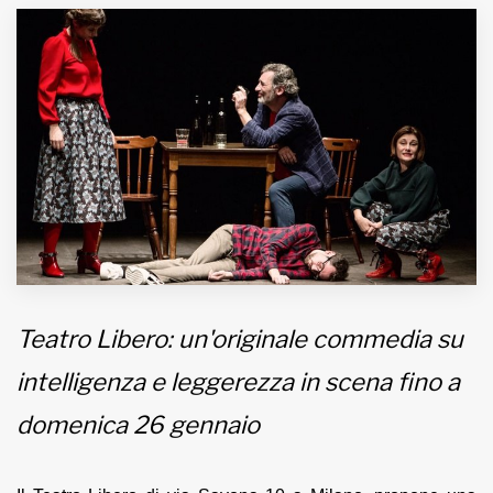
MUNICIPI
Inviateci le vostre segnalazioni
Iscriviti alla newsletter
www.viveremilano.info
Fondato e diretto da Enzo De
Bernardis
EDB edizioni - Via Brivio angolo C.
Teatro Libero: un'originale commedia su
Imbonati, 89 20159 Milano (Italia)
Informativa sulla privacy
intelligenza e leggerezza in scena fino a
domenica 26 gennaio