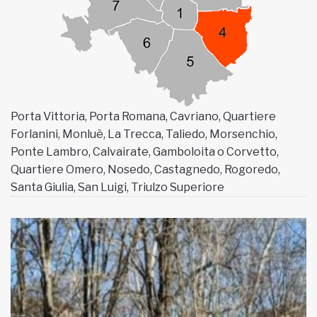
MUNICIPI
Inviateci le vostre segnalazioni
Iscriviti alla newsletter
Porta Vittoria, Porta Romana, Cavriano, Quartiere
Forlanini, Monluè, La Trecca, Taliedo, Morsenchio,
Ponte Lambro, Calvairate, Gamboloita o Corvetto,
www.viveremilano.info
Quartiere Omero, Nosedo, Castagnedo, Rogoredo,
Fondato e diretto da Enzo De
Santa Giulia, San Luigi, Triulzo Superiore
Bernardis
EDB edizioni - Via Brivio angolo C.
Imbonati, 89 20159 Milano (Italia)
Informativa sulla privacy