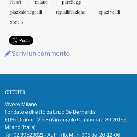
lavori
milano
parcheggi
piazzale negrelli
riqualificazione
spazi verdi
zona 6
Scrivi un commento
CREDITS
Vivere Milano
Fondato e diretto da Enzo De Bernardis
EDB edizioni - Via Brivio angolo C. Imbonati, 89 20159
Milano (Italia)
Tel. 02.39523821 - Aut. Trib. Mi. n. 803 del 28-12-06