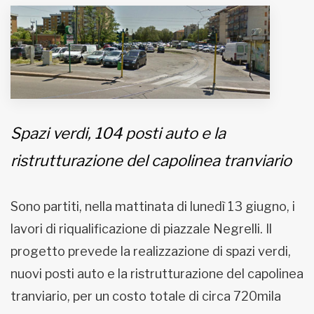
MUNICIPI
Inviateci le vostre segnalazioni
www.viveremilano.info
Spazi verdi, 104 posti auto e la
Fondato e diretto da Enzo De
ristrutturazione del capolinea tranviario
Bernardis
EDB edizioni - Via Brivio angolo C.
Imbonati, 89 20159 Milano (Italia)
Sono partiti, nella mattinata di lunedì 13 giugno, i
Informativa sulla privacy
lavori di riqualificazione di piazzale Negrelli. Il
progetto prevede la realizzazione di spazi verdi,
nuovi posti auto e la ristrutturazione del capolinea
tranviario, per un costo totale di circa 720mila