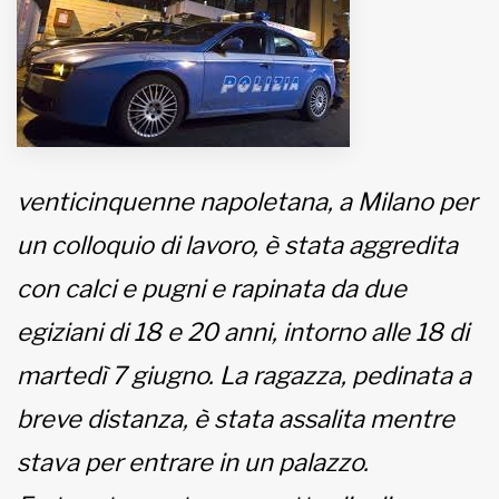
MUNICIPI
Inviateci le vostre segnalazioni
venticinquenne napoletana, a Milano per
www.viveremilano.info
Fondato e diretto da Enzo De
un colloquio di lavoro, è stata aggredita
Bernardis
EDB edizioni - Via Brivio angolo C.
con calci e pugni e rapinata da due
Imbonati, 89 20159 Milano (Italia)
egiziani di 18 e 20 anni, intorno alle 18 di
Informativa sulla privacy
martedì 7 giugno. La ragazza, pedinata a
breve distanza, è stata assalita mentre
stava per entrare in un palazzo.