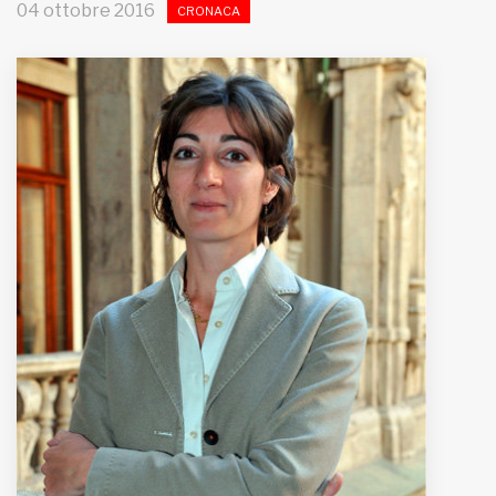
04 ottobre 2016
CRONACA
MUNICIPI
Inviateci le vostre segnalazioni
Iscriviti alla newsletter
www.viveremilano.info
Fondato e diretto da Enzo De
Bernardis
EDB edizioni - Via Brivio angolo C.
Imbonati, 89 20159 Milano (Italia)
Informativa sulla privacy