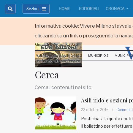
Sezioni
HOME
EDITORIALI
CRONACA
Informativa cookie: Vivere Milano si avvale d
cliccando su un link o proseguendo la naviga
Giovedi 6 Agosto 2026
HOME
MUNICIPIO 1
MUNICIPIO 2
MUNICIPIO 3
MUNICIPIO
RUBRICHE
Cerca
MUNICIPI
Cerca i contenuti nel sito:
Inviateci le vostre segnalazioni
Asili nido e sezioni 
Iscriviti alla newsletter
22 ottobre 2016
/
Comment
Posticipata la quota contr
Il bollettino per effettuar
www.viveremilano.info