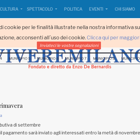
CULTURA
SPETTACOLO
POLITICA
EVENTI
CHI SIAMO
i cookie per le finalità illustrate nella nostra informativa s
zione, acconsenti all´uso dei cookie.
Clicca qui per maggior
Inviateci le vostre segnalazioni
 4
MUNICIPIO 5
MUNICIPIO 6
MUNICIPIO 7
MUNICIPIO 8
MUNICIPIO
primavera
a
ibutiva di settembre
e il pagamento sarà inviato agli interessati entro la metà di novembre