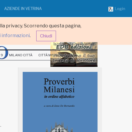
AZIENDE IN VETRINA
Login
ulla privacy. Scorrendo questa pagina,
i informazioni
.
Chiudi
Iscriviti alla newsletter
 9
MILANO CITTÀ
CITTÀ METROPOLITANA
.