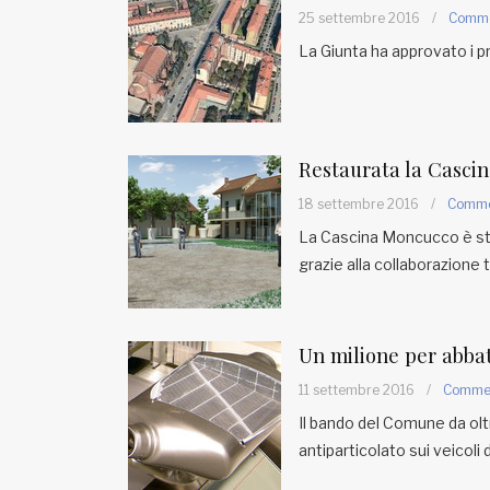
25 settembre 2016
/
Comm
La Giunta ha approvato i p
Restaurata la Casci
18 settembre 2016
/
Comm
La Cascina Moncucco è stat
grazie alla collaborazione 
Un milione per abbat
11 settembre 2016
/
Comme
Il bando del Comune da oltre
antiparticolato sui veicoli 