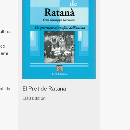
'ultima
o
aco
terni
El Pret de Ratanà
ati da
EDB Edizioni