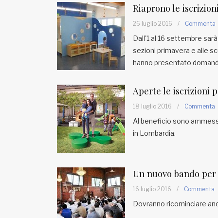
Riaprono le iscrizioni
26 luglio 2016
/
Commenta
Dall'1 al 16 settembre sarà
sezioni primavera e alle sc
hanno presentato domanda
Aperte le iscrizioni p
18 luglio 2016
/
Commenta
Al beneficio sono ammessi i
in Lombardia.
Un nuovo bando per i
16 luglio 2016
/
Commenta
Dovranno ricominciare anch