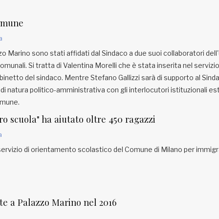
Comune
a
zo Marino sono stati affidati dal Sindaco a due suoi collaboratori dell
munali. Si tratta di Valentina Morelli che è stata inserita nel servizi
gabinetto del sindaco. Mentre Stefano Gallizzi sarà di supporto al Sind
di natura politico-amministrativa con gli interlocutori istituzionali es
omune.
fro scuola" ha aiutato oltre 450 ragazzi
a
servizio di orientamento scolastico del Comune di Milano per immigr
ite a Palazzo Marino nel 2016
a