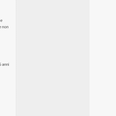
le
he non
5 anni
.