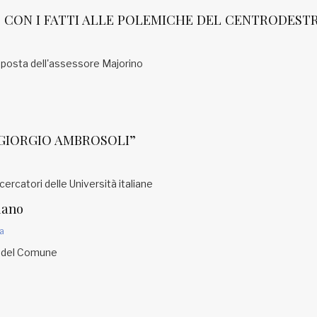
 CON I FATTI ALLE POLEMICHE DEL CENTRODEST
a
isposta dell'assessore Majorino
 “GIORGIO AMBROSOLI”
icercatori delle Università italiane
lano
a
i del Comune