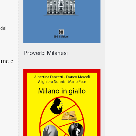
 dei
Proverbi Milanesi
mune e