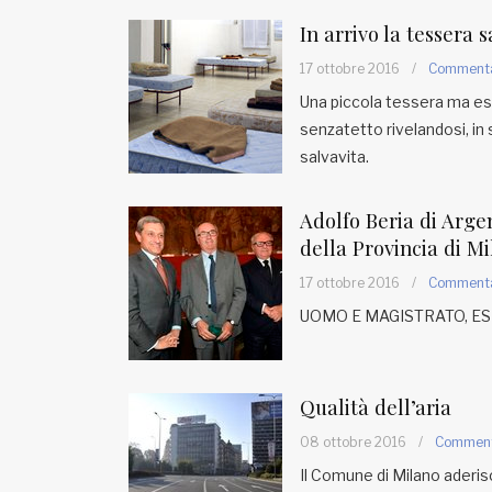
Fondato e diretto da Enzo De
Bernardis
In arrivo la tessera 
EDB edizioni - Via Brivio angolo C.
17 ottobre 2016
/
Comment
Imbonati, 89 20159 Milano (Italia)
Una piccola tessera ma estr
Informativa sulla privacy
senzatetto rivelandosi, in
salvavita.
Adolfo Beria di Arge
della Provincia di M
17 ottobre 2016
/
Comment
UOMO E MAGISTRATO, E
Qualità dell’aria
08 ottobre 2016
/
Commen
Il Comune di Milano aderis