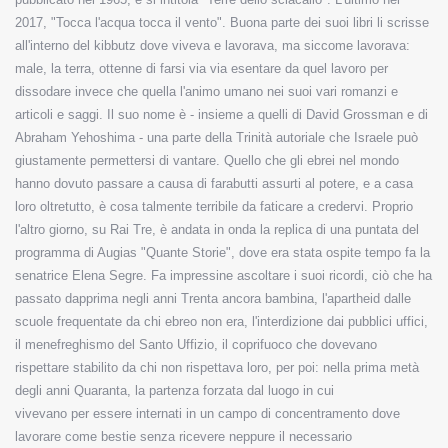
2017, "Tocca l'acqua tocca il vento". Buona parte dei suoi libri li scrisse
all'interno del kibbutz dove viveva e lavorava, ma siccome lavorava:
male, la terra, ottenne di farsi via via esentare da quel lavoro per
dissodare invece che quella l'animo umano nei suoi vari romanzi e
articoli e saggi. Il suo nome è - insieme a quelli di David Grossman e di
Abraham Yehoshima - una parte della Trinità autoriale che Israele può
giustamente permettersi di vantare. Quello che gli ebrei nel mondo
hanno dovuto passare a causa di farabutti assurti al potere, e a casa
loro oltretutto, è cosa talmente terribile da faticare a credervi. Proprio
l'altro giorno, su Rai Tre, è andata in onda la replica di una puntata del
programma di Augias "Quante Storie", dove era stata ospite tempo fa la
senatrice Elena Segre. Fa impressine ascoltare i suoi ricordi, ciò che ha
passato dapprima negli anni Trenta ancora bambina, l'apartheid dalle
scuole frequentate da chi ebreo non era, l'interdizione dai pubblici uffici,
il menefreghismo del Santo Uffizio, il coprifuoco che dovevano
rispettare stabilito da chi non rispettava loro, per poi: nella prima metà
degli anni Quaranta, la partenza forzata dal luogo in cui
vivevano per essere internati in un campo di concentramento dove
lavorare come bestie senza ricevere neppure il necessario