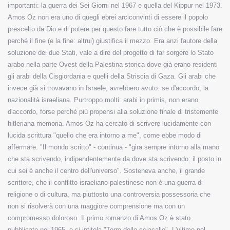
importanti: la guerra dei Sei Giorni nel 1967 e quella del Kippur nel 1973.
Amos Oz non era uno di quegli ebrei arciconvinti di essere il popolo
prescelto da Dio e di potere per questo fare tutto ciò che è possibile fare
perché il fine (e la fine: altrui) giustifica il mezzo. Era anzi fautore della
soluzione dei due Stati, vale a dire del progetto di far sorgere lo Stato
arabo nella parte Ovest della Palestina storica dove già erano residenti
gli arabi della Cisgiordania e quelli della Striscia di Gaza. Gli arabi che
invece già si trovavano in Israele, avrebbero avuto: se d'accordo, la
nazionalità israeliana. Purtroppo molti: arabi in primis, non erano
d'accordo, forse perché più propensi alla soluzione finale di tristemente
hitleriana memoria. Amos Oz ha cercato di scrivere lucidamente con
lucida scrittura "quello che era intorno a me", come ebbe modo di
affermare. "Il mondo scritto" - continua - "gira sempre intorno alla mano
che sta scrivendo, indipendentemente da dove sta scrivendo: il posto in
cui sei è anche il centro dell'universo". Sosteneva anche, il grande
scrittore, che il conflitto israeliano-palestinese non è una guerra di
religione o di cultura, ma piuttosto una controversia possessoria che
non si risolverà con una maggiore comprensione ma con un
compromesso doloroso. Il primo romanzo di Amos Oz è stato
pubblicato nel 1965, e si intitola "Terre dello sciacallo". L'ultimo nel