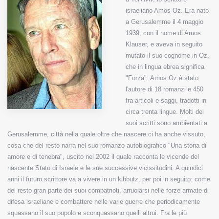
israeliano Amos Oz. Era nato
MUNICIPI
a Gerusalemme il 4 maggio
1939, con il nome di Amos
Klauser, e aveva in seguito
Inviateci le vostre segnalazioni
mutato il suo cognome in Oz,
che in lingua ebrea significa
Iscriviti alla newsletter
"Forza". Amos Oz è stato
l'autore di 18 romanzi e 450
fra articoli e saggi, tradotti in
www.viveremilano.info
circa trenta lingue. Molti dei
Fondato e diretto da Enzo De
suoi scritti sono ambientati a
Bernardis
Gerusalemme, città nella quale oltre che nascere ci ha anche vissuto,
EDB edizioni - Via Brivio angolo C.
cosa che del resto narra nel suo romanzo autobiografico "Una storia di
Imbonati, 89 20159 Milano (Italia)
amore e di tenebra", uscito nel 2002 il quale racconta le vicende del
Informativa sulla privacy
nascente Stato di Israele e le sue successive vicissitudini. A quindici
anni il futuro scrittore va a vivere in un kibbutz, per poi in seguito: come
del resto gran parte dei suoi compatrioti, arruolarsi nelle forze armate di
difesa israeliane e combattere nelle varie guerre che periodicamente
squassano il suo popolo e sconquassano quelli altrui. Fra le più