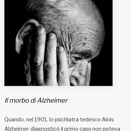
MUNICIPI
Inviateci le vostre segnalazioni
Iscriviti alla newsletter
www.viveremilano.info
Fondato e diretto da Enzo De
Bernardis
EDB edizioni - Via Brivio angolo C.
Imbonati, 89 20159 Milano (Italia)
Informativa sulla privacy
Il morbo di Alzheimer
Quando, nel 1901, lo psichiatra tedesco Alois
Alzheimer diagnosticò il primo caso non poteva