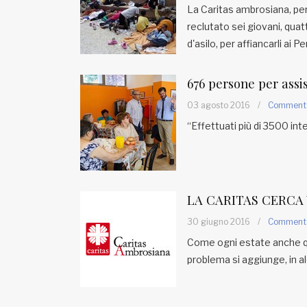
La Caritas ambrosiana, per 
reclutato sei giovani, qua
d'asilo, per affiancarli ai 
676 persone per assis
03 agosto 2016
/
Comment
“Effettuati più di 3500 int
LA CARITAS CERCA 
30 giugno 2016
/
Comment
Come ogni estate anche que
problema si aggiunge, in al