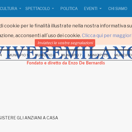
CULTURA
SPETTACOLO
POLITICA
EVENTI
CHI SIAMO
i cookie per le finalità illustrate nella nostra informativa s
zione, acconsenti all´uso dei cookie.
Clicca qui per maggior
Inviateci le vostre segnalazioni
 4
MUNICIPIO 5
MUNICIPIO 6
MUNICIPIO 7
MUNICIPIO 8
MUNICIPIO
a
ISTERE GLI ANZIANI A CASA