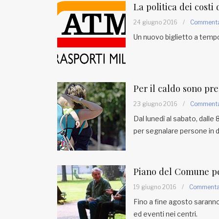
La politica dei costi
24 giugno 2016
/
Comment
Un nuovo biglietto a tempo 
Per il caldo sono prea
23 giugno 2016
/
Comment
Dal lunedì al sabato, dalle
per segnalare persone in dif
Piano del Comune pe
19 giugno 2016
/
Comment
Fino a fine agosto saranno 
ed eventi nei centri.