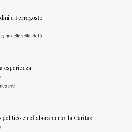
adini a Ferragosto
a
segna della solidarietà
la esperienza
a
migranti
 politico e collaborano con la Caritas
a