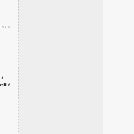
ere in
 8
ilità.