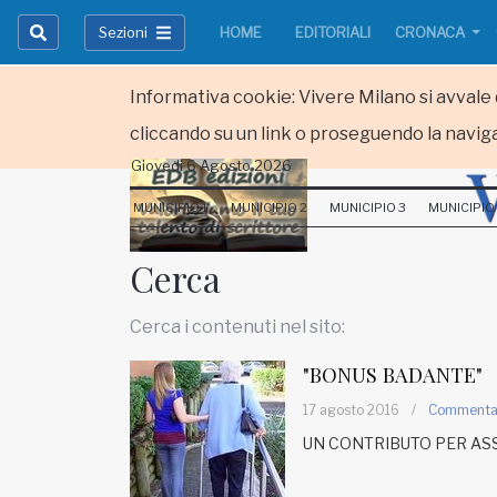
Sezioni
HOME
EDITORIALI
CRONACA
Informativa cookie: Vivere Milano si avvale d
cliccando su un link o proseguendo la naviga
Giovedi 6 Agosto 2026
HOME
MUNICIPIO 1
MUNICIPIO 2
MUNICIPIO 3
MUNICIPIO
RUBRICHE
Cerca
MUNICIPI
Cerca i contenuti nel sito:
Inviateci le vostre segnalazioni
"BONUS BADANTE"
Iscriviti alla newsletter
17 agosto 2016
/
Comment
UN CONTRIBUTO PER ASS
www.viveremilano.info