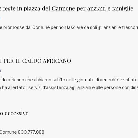
 feste in piazza del Cannone per anziani e famiglie
a
e promosse dal Comune per non lasciare da soli gli anziani e trascorr
ZI PER IL CALDO AFRICANO
a
ldo africano che abbiamo subìto nelle giornate di venerdì 7 e sabato
a allertato i servizi d'assistenza agli anziani e alle persone con disab
do eccessivo
el Comune 800.777.888