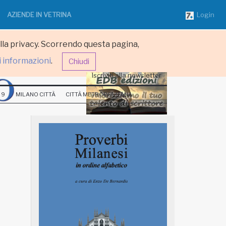
AZIENDE IN VETRINA
Login
ulla privacy. Scorrendo questa pagina,
i informazioni
.
Chiudi
Iscriviti alla newsletter
 9
MILANO CITTÀ
CITTÀ METROPOLITANA