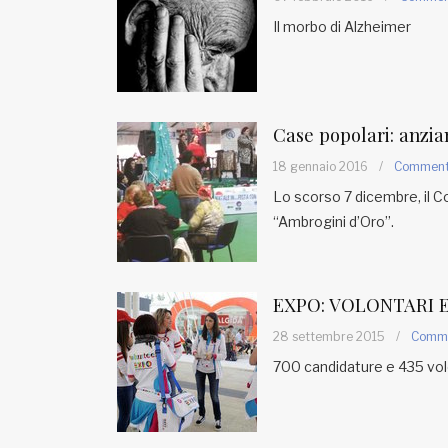
Il morbo di Alzheimer
Case popolari: anzian
18 gennaio 2016
/
Commen
Lo scorso 7 dicembre, il C
“Ambrogini d’Oro”.
EXPO: VOLONTARI 
28 settembre 2015
/
Comm
700 candidature e 435 vol