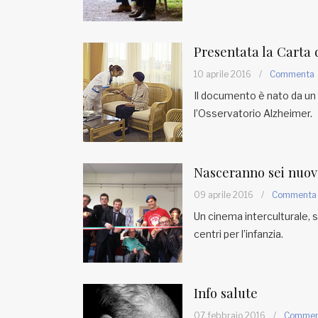
Presentata la Carta de
10 aprile 2016
/
Commenta
Il documento è nato da un 
l’Osservatorio Alzheimer.
Nasceranno sei nuov
09 aprile 2016
/
Commenta
Un cinema interculturale, s
centri per l’infanzia.
Info salute
07 febbraio 2016
/
Commen