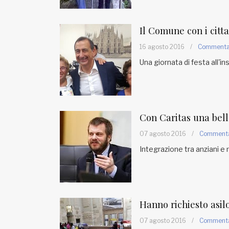
Fondato e diretto da Enzo De
Bernardis
EDB edizioni - Via Brivio angolo C.
Il Comune con i citt
Imbonati, 89 20159 Milano (Italia)
16 agosto 2016
/
Comment
Informativa sulla privacy
Una giornata di festa all'in
Con Caritas una bel
07 agosto 2016
/
Comment
Integrazione tra anziani e 
Hanno richiesto asilo
07 agosto 2016
/
Comment