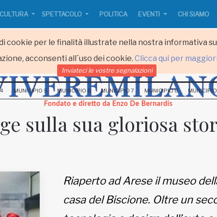
CULTURA
SPETTACOLO
POLITICA
EVENTI
CHI SIAMO
i cookie per le finalità illustrate nella nostra informativa s
zione, acconsenti all´uso dei cookie.
Clicca qui per maggior
Inviateci le vostre segnalazioni
 4
MUNICIPIO 5
MUNICIPIO 6
MUNICIPIO 7
MUNICIPIO 8
MUNICIPIO
ge sulla sua gloriosa stor
Riaperto ad Arese il museo dell
casa del Biscione. Oltre un seco