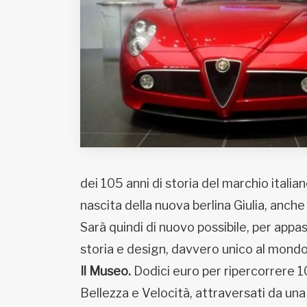
Fondato e diretto da Enzo De
Bernardis
EDB edizioni - Via Brivio angolo C.
Imbonati, 89 20159 Milano (Italia)
Informativa sulla privacy
dei 105 anni di storia del marchio itali
nascita della nuova berlina Giulia, anc
Sarà quindi di nuovo possibile, per appa
storia e design, davvero unico al mondo,
Il Museo.
Dodici euro per ripercorrere 105
Bellezza e Velocità, attraversati da un