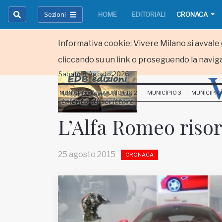
Sezioni
HOME
EDITORIALI
CRONACA
Informativa cookie: Vivere Milano si avvale d
cliccando su un link o proseguendo la naviga
Sabato 8 Agosto 2026
HOME
MUNICIPIO 1
MUNICIPIO 2
MUNICIPIO 3
MUNICIPIO
RUBRICHE
L’Alfa Romeo risor
MUNICIPI
25 agosto 2015
CRONACA
Inviateci le vostre segnalazioni
Iscriviti alla newsletter
www.viveremilano.info