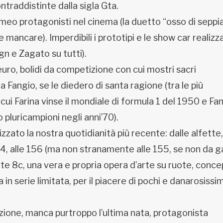
contraddistinte dalla sigla Gta.
omeo protagonisti nel cinema (la duetto “osso di seppia
ancare). Imperdibili i prototipi e le show car realizza
gn e Zagato su tutti).
 euro, bolidi da competizione con cui mostri sacri
a Fangio, se le diedero di santa ragione (tra le più
cui Farina vinse il mondiale di formula 1 del 1950 e Fa
 pluricampioni negli anni’70).
zato la nostra quotidianità più recente: dalle alfette,
164, alle 156 (ma non stranamente alle 155, se non da g
ente 8c, una vera e propria opera d’arte su ruote, conce
n serie limitata, per il piacere di pochi e danarosissim
uzione, manca purtroppo l’ultima nata, protagonista