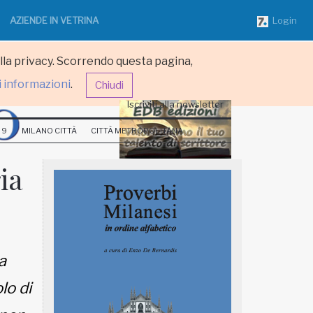
AZIENDE IN VETRINA
Login
ulla privacy. Scorrendo questa pagina,
i informazioni
.
Chiudi
Iscriviti alla newsletter
 9
MILANO CITTÀ
CITTÀ METROPOLITANA
ia
a
lo di