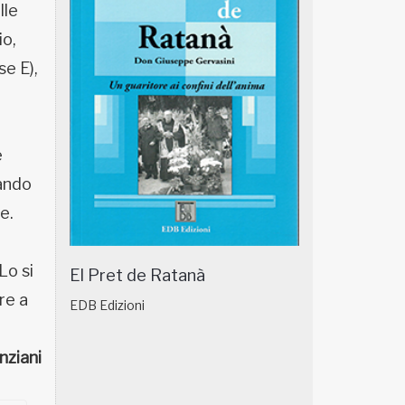
lle
io,
e E),
e
gando
e.
Lo si
El Pret de Ratanà
re a
EDB Edizioni
nziani