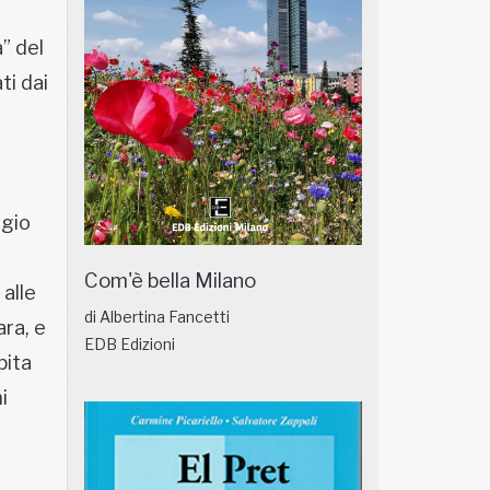
” del
ti dai
ngio
Com'è bella Milano
 alle
di Albertina Fancetti
ara, e
EDB Edizioni
pita
i