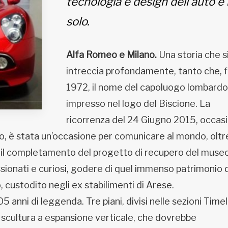
tecnologia e design dell’auto e
solo.
Alfa Romeo e Milano.
Una storia che s
intreccia profondamente, tanto che, fi
1972, il nome del capoluogo lombardo
impresso nel logo del Biscione. La
ricorrenza del 24 Giugno 2015, occas
ano, è stata un’occasione per comunicare al mondo, oltre
he il completamento del progetto di recupero del museo
ssionati e curiosi, godere di quel immenso patrimonio d
 custodito negli ex stabilimenti di Arese.
 anni di leggenda. Tre piani, divisi nelle sezioni Timel
a scultura a espansione verticale, che dovrebbe