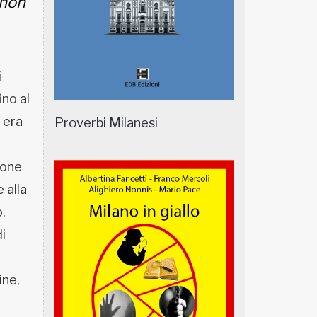
 non
i
no al
 era
Proverbi Milanesi
ione
 alla
.
i
ine,