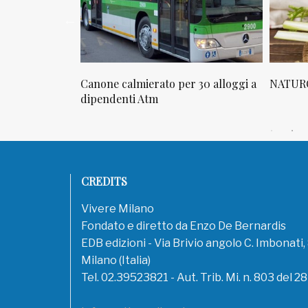
rato per 30 alloggi a
NATUROPATIA IN BREVE 20/01
tm
CREDITS
Vivere Milano
Fondato e diretto da Enzo De Bernardis
EDB edizioni - Via Brivio angolo C. Imbonati
Milano (Italia)
Tel. 02.39523821 - Aut. Trib. Mi. n. 803 del 2