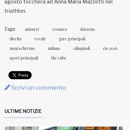
agosto toccherà ad Anna Maria Mazzetti nel
triathlon.
Tags:
azzurri
cronaca
darsena
diretta
eventi
gare principali
maxi schermo
milano
olimpiadi
rio 2016
sport principali
the cube
Scrivi un commento
ULTIME NOTIZIE