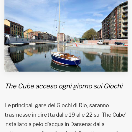
MUNICIPI
Inviateci le vostre segnalazioni
Iscriviti alla newsletter
www.viveremilano.info
Fondato e diretto da Enzo De
Bernardis
The Cube acceso ogni giorno sui Giochi
EDB edizioni - Via Brivio angolo C.
Imbonati, 89 20159 Milano (Italia)
Informativa sulla privacy
Le principali gare dei Giochi di Rio, saranno
trasmesse in diretta dalle 19 alle 22 su ‘The Cube’
installato a pelo d’acqua in Darsena: dalla