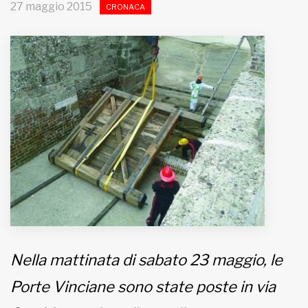
27 maggio 2015
CRONACA
MUNICIPI
Inviateci le vostre segnalazioni
Iscriviti alla newsletter
www.viveremilano.info
Fondato e diretto da Enzo De
Bernardis
EDB edizioni - Via Brivio angolo C.
Imbonati, 89 20159 Milano (Italia)
Informativa sulla privacy
Nella mattinata di sabato 23 maggio, le
Porte Vinciane sono state poste in via