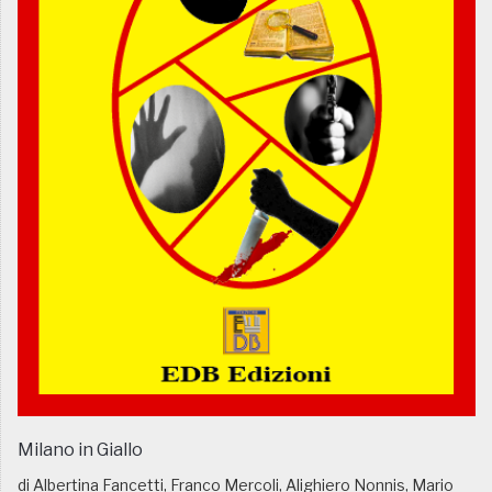
Milano in Giallo
di Albertina Fancetti, Franco Mercoli, Alighiero Nonnis, Mario