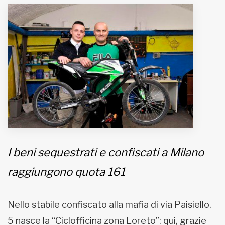
MUNICIPI
Inviateci le vostre segnalazioni
Iscriviti alla newsletter
www.viveremilano.info
Fondato e diretto da Enzo De
Bernardis
EDB edizioni - Via Brivio angolo C.
I beni sequestrati e confiscati a Milano
Imbonati, 89 20159 Milano (Italia)
Informativa sulla privacy
raggiungono quota 161
Nello stabile confiscato alla mafia di via Paisiello,
5 nasce la “Ciclofficina zona Loreto”: qui, grazie