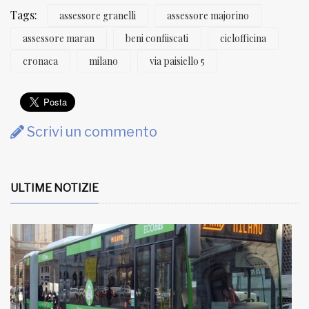
Tags:
assessore granelli
assessore majorino
assessore maran
beni confiiscati
ciclofficina
cronaca
milano
via paisiello 5
Scrivi un commento
ULTIME NOTIZIE