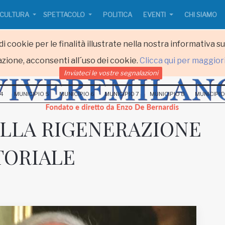
CULTURA
SPETTACOLO
POLITICA
EVENTI
CHI SIAMO
i cookie per le finalità illustrate nella nostra informativa s
zione, acconsenti all´uso dei cookie.
Clicca qui per maggior
Inviateci le vostre segnalazioni
 4
MUNICIPIO 5
MUNICIPIO 6
MUNICIPIO 7
MUNICIPIO 8
MUNICIPIO
LLA RIGENERAZIONE
TORIALE