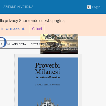
AZIENDE IN VETRINA
Login
ulla privacy. Scorrendo questa pagina,
i informazioni
.
Chiudi
Iscriviti alla newsletter
 9
MILANO CITTÀ
CITTÀ METROPOLITANA