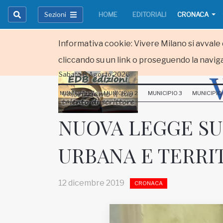
Sezioni
HOME
EDITORIALI
CRONACA
Informativa cookie: Vivere Milano si avvale d
cliccando su un link o proseguendo la naviga
Sabato 8 Agosto 2026
HOME
MUNICIPIO 1
MUNICIPIO 2
MUNICIPIO 3
MUNICIPIO
RUBRICHE
NUOVA LEGGE SU
MUNICIPI
URBANA E TERRI
Inviateci le vostre segnalazioni
Iscriviti alla newsletter
12 dicembre 2019
CRONACA
www.viveremilano.info