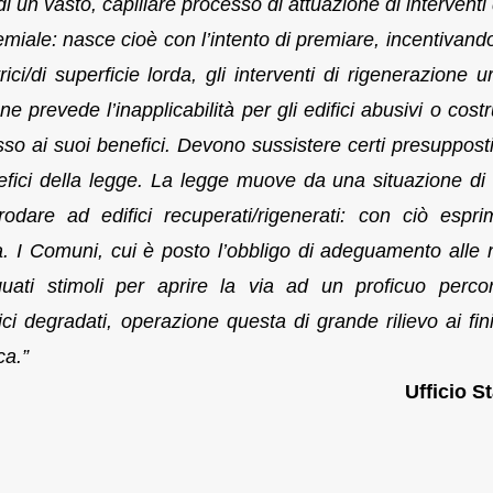
 un vasto, capillare processo di attuazione di interventi 
premiale: nasce cioè con l’intento di premiare, incentivand
ci/di superficie lorda, gli interventi di rigenerazione u
 prevede l’inapplicabilità per gli edifici abusivi o costru
esso ai suoi benefici. Devono sussistere certi presupposti
efici della legge. La legge muove da una situazione di e
dare ad edifici recuperati/rigenerati: con ciò espr
. I Comuni, cui è posto l’obbligo di adeguamento alle
uati stimoli per aprire la via ad un proficuo perco
ici degradati, operazione questa di grande rilievo ai fini
ca.”
Ufficio 