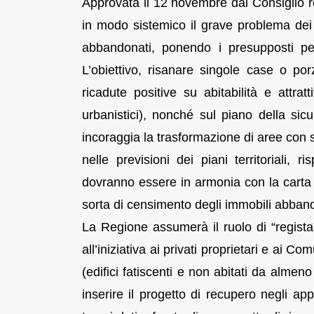
Approvata il 12 novembre dal Consiglio re
in modo sistemico il grave problema dei ce
abbandonati, ponendo i presupposti per
L’obiettivo, risanare singole case o porz
ricadute positive su abitabilità e attratt
urbanistici), nonché sul piano della sicu
incoraggia la trasformazione di aree con sp
nelle previsioni dei piani territoriali
dovranno essere in armonia con la carta
sorta di censimento degli immobili abban
La Regione assumerà il ruolo di “regista”
all’iniziativa ai privati proprietari e ai Co
(edifici fatiscenti e non abitati da almen
inserire il progetto di recupero negli ap