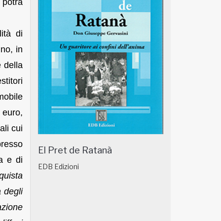
 potrà
ità di
no, in
e della
stitori
mobile
 euro,
li cui
presso
El Pret de Ratanà
a e di
EDB Edizioni
quista
 degli
azione