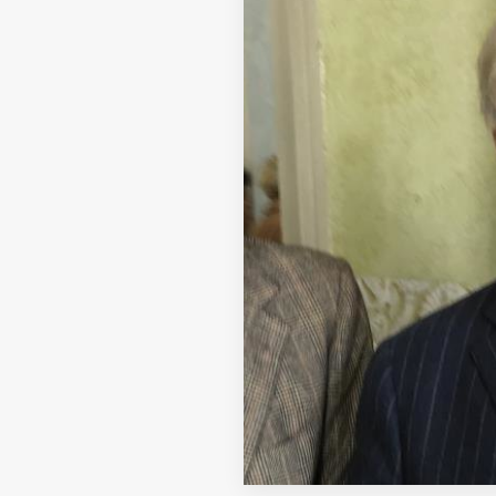
Fondato e diretto da Enzo De
Bernardis
EDB edizioni - Via Brivio angolo C.
Imbonati, 89 20159 Milano (Italia)
Informativa sulla privacy