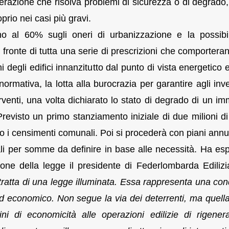
nerazione che risolva problemi di sicurezza o di degrado,
oprio nei casi più gravi.
ino al 60% sugli oneri di urbanizzazione e la possibil
 fronte di tutta una serie di prescrizioni che comporteran
 degli edifici innanzitutto dal punto di vista energetico 
 normativa, la lotta alla burocrazia per garantire agli inve
erventi, una volta dichiarato lo stato di degrado di un im
Previsto un primo stanziamento iniziale di due milioni di
 i censimenti comunali. Poi si procederà con piani annua
nali per somme da definire in base alle necessità. Ha es
ione della legge il presidente di Federlombarda Edilizi
 tratta di una legge illuminata. Essa rappresenta una con
 ed economico. Non segue la via dei deterrenti, ma quella
ini di economicità alle operazioni edilizie di rigener