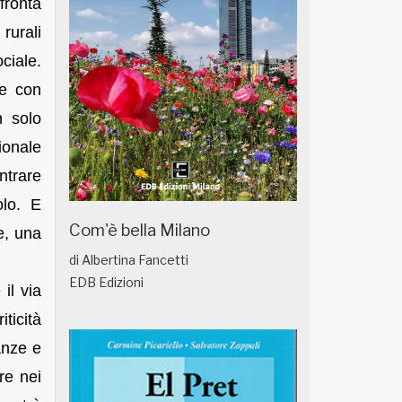
fronta
rurali
ciale.
ne con
n solo
ionale
entrare
olo. E
Com'è bella Milano
e, una
di Albertina Fancetti
EDB Edizioni
il via
iticità
anze e
re nei