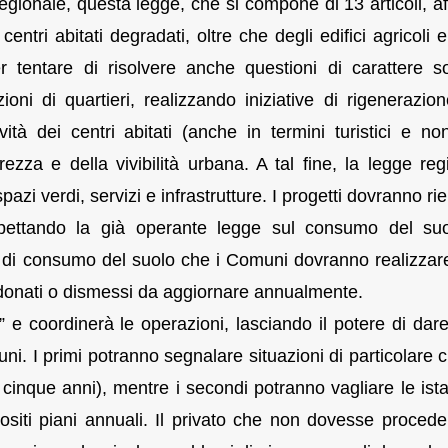
gionale, questa legge, che si compone di 13 articoli, af
ntri abitati degradati, oltre che degli edifici agricoli e 
 tentare di risolvere anche questioni di carattere so
ioni di quartieri, realizzando iniziative di rigenerazio
ività dei centri abitati (anche in termini turistici e no
rezza e della vivibilità urbana. A tal fine, la legge reg
azi verdi, servizi e infrastrutture. I progetti dovranno ri
, rispettando la già operante legge sul consumo del su
 di consumo del suolo che i Comuni dovranno realizzar
donati o dismessi da aggiornare annualmente.
 e coordinerà le operazioni, lasciando il potere di dare 
muni. I primi potranno segnalare situazioni di particolare cr
o cinque anni), mentre i secondi potranno vagliare le ist
positi piani annuali. Il privato che non dovesse procede