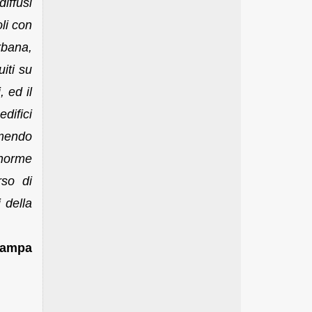
diffusi
oli con
rbana,
iti su
, ed il
difici
imendo
 norme
rso di
 della
Stampa