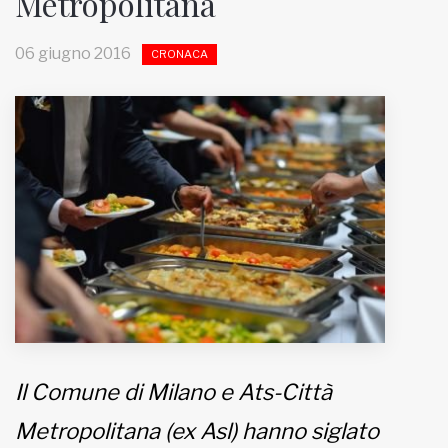
Metropolitana
MUNICIPI
06 giugno 2016
CRONACA
Inviateci le vostre segnalazioni
Iscriviti alla newsletter
www.viveremilano.info
Fondato e diretto da Enzo De
Bernardis
EDB edizioni - Via Brivio angolo C.
Imbonati, 89 20159 Milano (Italia)
Informativa sulla privacy
Il Comune di Milano e Ats-Città
Metropolitana (ex Asl) hanno siglato