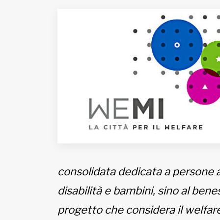
Fondato e diretto da Enzo De
Bernardis
EDB edizioni - Via Brivio angolo C.
Imbonati, 89 20159 Milano (Italia)
Informativa sulla privacy
consolidata dedicata a persone 
disabilità e bambini, sino al bene
progetto che considera il welfa