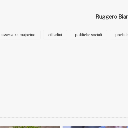
Ruggero Biam
assessore majorino
cittadini
politiche sociali
portal