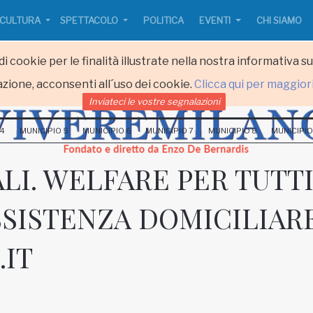
CULTURA
SPETTACOLO
POLITICA
EVENTI
CHI SIAMO
i cookie per le finalità illustrate nella nostra informativa s
zione, acconsenti all´uso dei cookie.
Clicca qui per maggior
Inviateci le vostre segnalazioni
 4
MUNICIPIO 5
MUNICIPIO 6
MUNICIPIO 7
MUNICIPIO 8
MUNICIPIO
LI. WELFARE PER TUTTI
ASSISTENZA DOMICILIAR
.IT