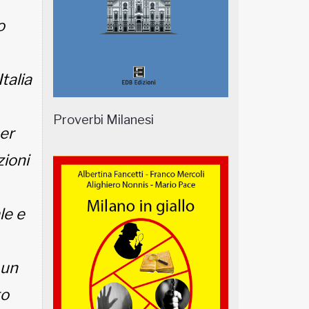
o
talia
Proverbi Milanesi
er
zioni
le e
 un
to