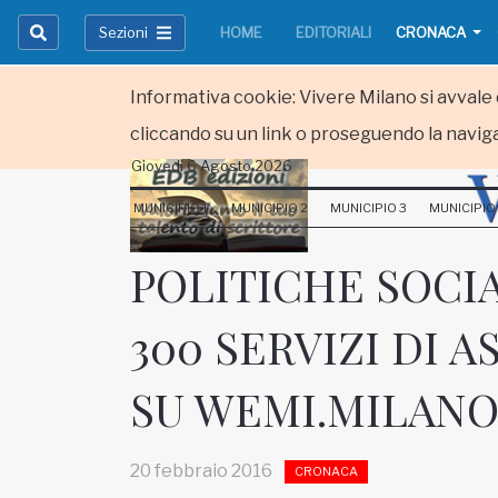
Sezioni
HOME
EDITORIALI
CRONACA
Informativa cookie: Vivere Milano si avvale d
cliccando su un link o proseguendo la naviga
Giovedi 6 Agosto 2026
HOME
MUNICIPIO 1
MUNICIPIO 2
MUNICIPIO 3
MUNICIPIO
RUBRICHE
POLITICHE SOCIA
MUNICIPI
300 SERVIZI DI 
Inviateci le vostre segnalazioni
SU WEMI.MILANO
Iscriviti alla newsletter
20 febbraio 2016
CRONACA
www.viveremilano.info