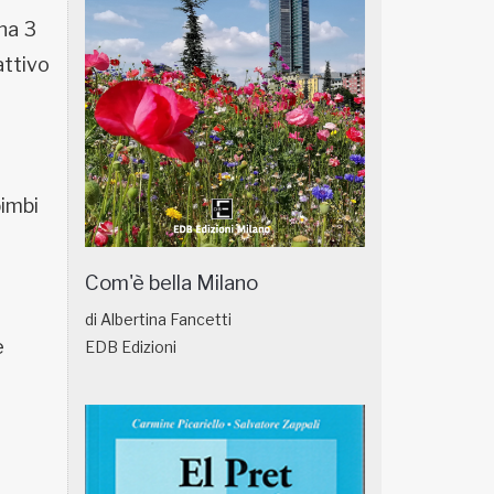
ana 3
attivo
bimbi
Com'è bella Milano
di Albertina Fancetti
e
EDB Edizioni