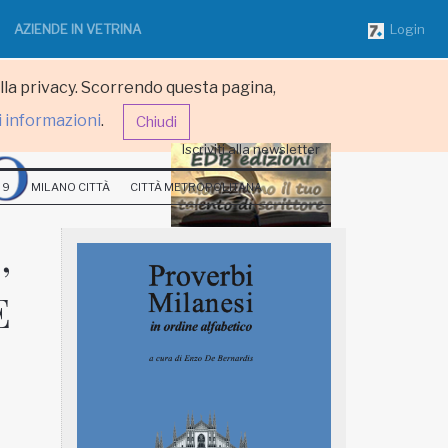
AZIENDE IN VETRINA
Login
ulla privacy. Scorrendo questa pagina,
i informazioni
.
Chiudi
Iscriviti alla newsletter
 9
MILANO CITTÀ
CITTÀ METROPOLITANA
,
E