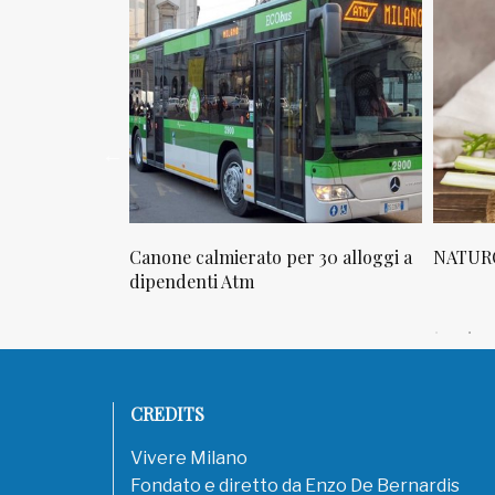
osta in via
Canone calmierato per 30 alloggi a
NATURO
sello
dipendenti Atm
CREDITS
Vivere Milano
Fondato e diretto da Enzo De Bernardis