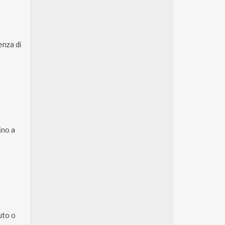
enza di
ino a
uto o