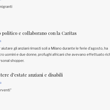
migranti
 politico e collaborano con la Caritas
a
aiutare gli anziani rimasti soli a Milano durante le ferie d'agosto, ha
ttro uomini e due donne, profughi africani che avevano effettuato ric
Personal shopper.
tere d’estate anziani e disabili
a
erventi”