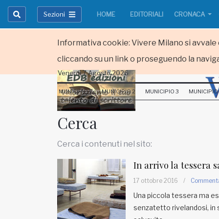
Sezioni
HOME
EDITORIALI
CRONACA
Informativa cookie: Vivere Milano si avvale d
cliccando su un link o proseguendo la naviga
Venerdi 7 Agosto 2026
HOME
MUNICIPIO 1
MUNICIPIO 2
MUNICIPIO 3
MUNICIPIO
RUBRICHE
Cerca
MUNICIPI
Cerca i contenuti nel sito:
Inviateci le vostre segnalazioni
In arrivo la tessera 
Iscriviti alla newsletter
17 ottobre 2016
/
Comment
Una piccola tessera ma estr
senzatetto rivelandosi, in
www.viveremilano.info