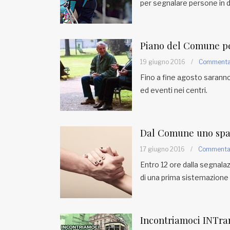
per segnalare persone in dif
Piano del Comune pe
19 giugno 2016
/
Comment
Fino a fine agosto saranno 
ed eventi nei centri.
Dal Comune uno spazi
17 giugno 2016
/
Comment
Entro 12 ore dalla segnalazi
di una prima sistemazione
Incontriamoci INTram