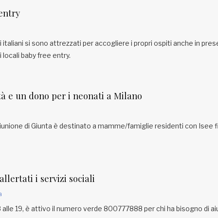
entry
li italiani si sono attrezzati per accogliere i propri ospiti anche in pres
i locali baby free entry.
à e un dono per i neonati a Milano
iunione di Giunta è destinato a mamme/famiglie residenti con Isee f
llertati i servizi sociali
a
 8 alle 19, è attivo il numero verde 800777888 per chi ha bisogno di ai