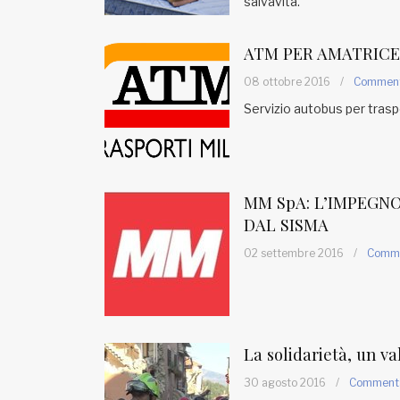
salvavita.
Fondato e diretto da Enzo De
Bernardis
EDB edizioni - Via Brivio angolo C.
ATM PER AMATRICE
Imbonati, 89 20159 Milano (Italia)
08 ottobre 2016
/
Commen
Informativa sulla privacy
Servizio autobus per trasp
MM SpA: L’IMPEGN
DAL SISMA
02 settembre 2016
/
Comm
La solidarietà, un va
30 agosto 2016
/
Comment