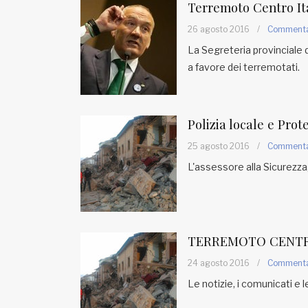
Terremoto Centro Ita
26 agosto 2016
/
Comment
La Segreteria provinciale d
a favore dei terremotati.
Polizia locale e Prot
25 agosto 2016
/
Comment
L'assessore alla Sicurezza
TERREMOTO CENTR
24 agosto 2016
/
Comment
Le notizie, i comunicati e l