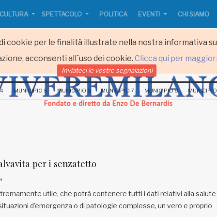
CULTURA
SPETTACOLO
POLITICA
EVENTI
CHI SIAMO
i cookie per le finalità illustrate nella nostra informativa s
zione, acconsenti all´uso dei cookie.
Clicca qui per maggior
Inviateci le vostre segnalazioni
 4
MUNICIPIO 5
MUNICIPIO 6
MUNICIPIO 7
MUNICIPIO 8
MUNICIPIO
salvavita per i senzatetto
a
emamente utile, che potrà contenere tutti i dati relativi alla salute
 situazioni d'emergenza o di patologie complesse, un vero e proprio