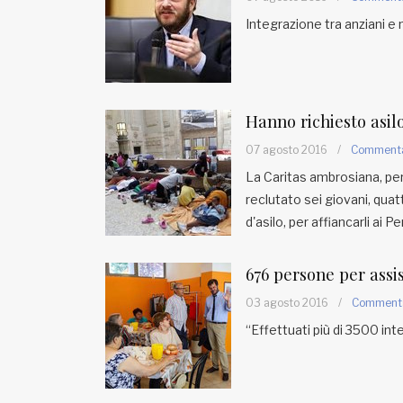
Integrazione tra anziani e 
Hanno richiesto asilo
07 agosto 2016
/
Comment
La Caritas ambrosiana, per 
reclutato sei giovani, qua
d'asilo, per affiancarli ai 
676 persone per assis
03 agosto 2016
/
Comment
“Effettuati più di 3500 int