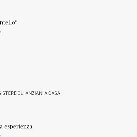
ntello"
a
a
ISTERE GLI ANZIANI A CASA
la esperienza
a