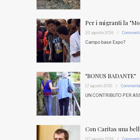
Per i migranti la "Mo
20 agosto 2016
/
Comment
Campo base Expo?
"BONUS BADANTE"
17 agosto 2016
/
Comment
UN CONTRIBUTO PER ASS
Con Caritas una bel
07 agosto 2016
/
Comment