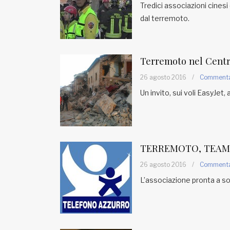
Tredici associazioni cinesi 
dal terremoto.
Terremoto nel Centro 
26 agosto 2016
/
Comment
Un invito, sui voli EasyJet,
TERREMOTO, TEAM 
26 agosto 2016
/
Comment
L’associazione pronta a sos