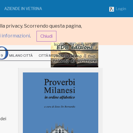
AZIENDE IN VETRINA
Login
ulla privacy. Scorrendo questa pagina,
i informazioni
.
Chiudi
Iscriviti alla newsletter
 9
MILANO CITTÀ
CITTÀ METROPOLITANA
 dei