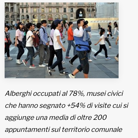
MUNICIPI
Inviateci le vostre segnalazioni
Iscriviti alla newsletter
www.viveremilano.info
Fondato e diretto da Enzo De
Bernardis
EDB edizioni - Via Brivio angolo C.
Alberghi occupati al 78%, musei civici
Imbonati, 89 20159 Milano (Italia)
Informativa sulla privacy
che hanno segnato +54% di visite cui si
aggiunge una media di oltre 200
appuntamenti sul territorio comunale