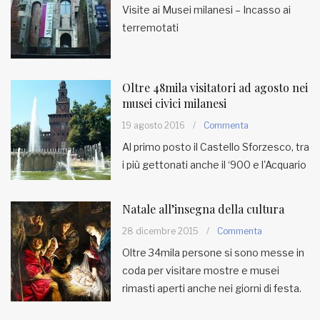
Visite ai Musei milanesi – Incasso ai
terremotati
MUNICIPI
Inviateci le vostre segnalazioni
Oltre 48mila visitatori ad agosto nei
musei civici milanesi
Iscriviti alla newsletter
19 agosto 2016
/
Commenta
Al primo posto il Castello Sforzesco, tra
www.viveremilano.info
i più gettonati anche il ‘900 e l'Acquario
Fondato e diretto da Enzo De
Bernardis
EDB edizioni - Via Brivio angolo C.
Natale all’insegna della cultura
Imbonati, 89 20159 Milano (Italia)
28 dicembre 2015
/
Commenta
Informativa sulla privacy
Oltre 34mila persone si sono messe in
coda per visitare mostre e musei
rimasti aperti anche nei giorni di festa.