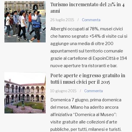
Turismo incrementato del 21% in 4
anni
26 luglio 2015
/
Commenta
Alberghi occupati al 78%, musei civici
che hanno segnato +54% di visite cui si
aggiunge una media di oltre 200
appuntamenti sul territorio comunale
grazie al cartellone di ExpoinCittà e 194
nuove aperture tra ristoranti e bar.
Porte aperte e ingresso gratuito in
tutti i musei civici per il 2015
10 giugno 2015
/
Commenta
Domenica 7 giugno, prima domenica
del mese, Milano ha aderito ancora
all’iniziativa “Domenica al Museo”:
visite gratuite alle collezioni d’arte
pubbliche, per tutti, milanesi e turisti.