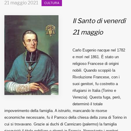
21 maggio 2021
CULTURA
MUNICIPI
Il Santo di venerdì
21 maggio
Inviateci le vostre segnalazioni
Iscriviti alla newsletter
Carlo Eugenio nacque nel 1782
e morì nel 1861. È stato un
religioso Francese di origini
www.viveremilano.info
nobili. Quando scoppiò la
Fondato e diretto da Enzo De
Rivoluzione Francese, con i
Bernardis
suoi genitori, fu costretto a
EDB edizioni - Via Brivio angolo C.
rifugiarsi in Italia (Torino e
Imbonati, 89 20159 Milano (Italia)
Venezia). Questa fuga, però,
Informativa sulla privacy
determinò il totale
impoverimento della famiglia. A istruirlo, mancando le risorse
economiche necessarie, fu il Parroco della chiesa della zona di Torino in
cui si trovavano. Grazie ai duchi di Cannizaro (palermo) la famiglia
riacquistò il titolo nobiliare e ritornò in Francia. Nonostante i genitori