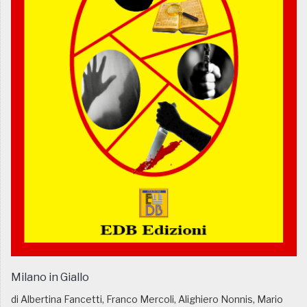
Milano in Giallo
di Albertina Fancetti, Franco Mercoli, Alighiero Nonnis, Mario