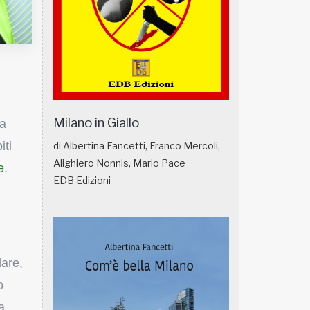
Milano in Giallo
ca
iti
di Albertina Fancetti, Franco Mercoli,
Alighiero Nonnis, Mario Pace
e
.
EDB Edizioni
lare,
o
a