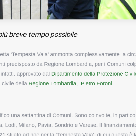
l più breve tempo possibile
detta ‘Tempesta Vaia’ ammonta complessivamente a cir
venti predisposto da Regione Lombardia, per i Comuni colp
infatti, approvato dal
Dipartimento della Protezione Civil
 civile della
Regione Lombardia,
Pietro Foroni
.
fico una settantina di Comuni. Sono coinvolte, in partico
, Lodi, Milano, Pavia, Sondrio e Varese. Il finanziament
21 stilato ad hoc per la ‘Tempesta Vaia’, di cui questa è l