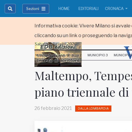
Sezioni
HOME
EDITORIALI
CRONACA
Informativa cookie: Vivere Milano si avvale d
cliccando su un link o proseguendo la naviga
Sabato 8 Agosto 2026
HOME
MUNICIPIO 1
MUNICIPIO 2
MUNICIPIO 3
MUNICIPIO
RUBRICHE
Maltempo, Tempest
MUNICIPI
piano triennale d
Inviateci le vostre segnalazioni
Iscriviti alla newsletter
26 febbraio 2021
DALLA LOMBARDIA
www.viveremilano.info