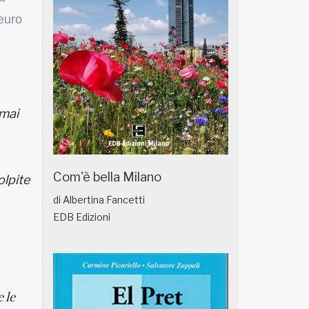
 euro
rmai
Com'è bella Milano
olpite
di Albertina Fancetti
EDB Edizioni
 le