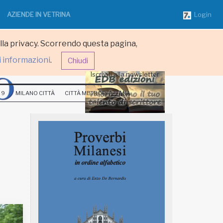
AZIENDE IN VETRINA
Login
ulla privacy. Scorrendo questa pagina,
i informazioni
.
Chiudi
Iscriviti alla newsletter
 9
MILANO CITTÀ
CITTÀ METROPOLITANA