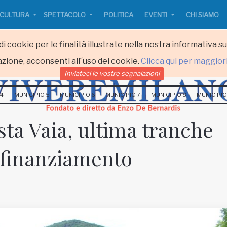
CULTURA
SPETTACOLO
POLITICA
EVENTI
CHI SIAMO
i cookie per le finalità illustrate nella nostra informativa s
zione, acconsenti all´uso dei cookie.
Clicca qui per maggior
Inviateci le vostre segnalazioni
 4
MUNICIPIO 5
MUNICIPIO 6
MUNICIPIO 7
MUNICIPIO 8
MUNICIPIO
a Vaia, ultima tranche
i finanziamento