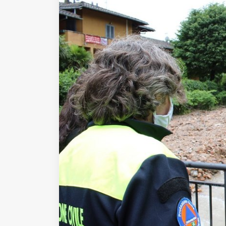
Fondato e diretto da Enzo De
Bernardis
EDB edizioni - Via Brivio angolo C.
Imbonati, 89 20159 Milano (Italia)
Informativa sulla privacy