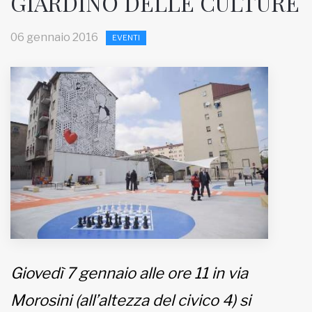
GIARDINO DELLE CULTURE
MUNICIPI
06 gennaio 2016
EVENTI
Inviateci le vostre segnalazioni
Iscriviti alla newsletter
www.viveremilano.info
Fondato e diretto da Enzo De
Bernardis
EDB edizioni - Via Brivio angolo C.
Imbonati, 89 20159 Milano (Italia)
Informativa sulla privacy
Giovedì 7 gennaio alle ore 11 in via
Morosini (all’altezza del civico 4) si