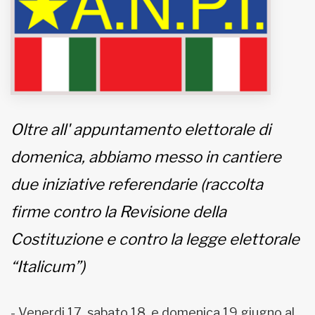
MUNICIPI
Inviateci le vostre segnalazioni
Iscriviti alla newsletter
Oltre all' appuntamento elettorale di
domenica, abbiamo messo in cantiere
www.viveremilano.info
Fondato e diretto da Enzo De
due iniziative referendarie (raccolta
Bernardis
EDB edizioni - Via Brivio angolo C.
firme contro la Revisione della
Imbonati, 89 20159 Milano (Italia)
Costituzione e contro la legge elettorale
Informativa sulla privacy
“Italicum”)
- Venerdi 17, sabato 18, e domenica 19 giugno al