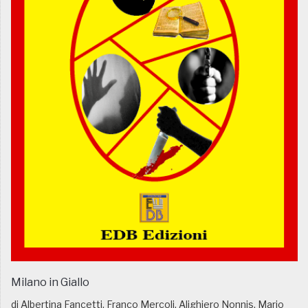
Milano in Giallo
di Albertina Fancetti, Franco Mercoli, Alighiero Nonnis, Mario