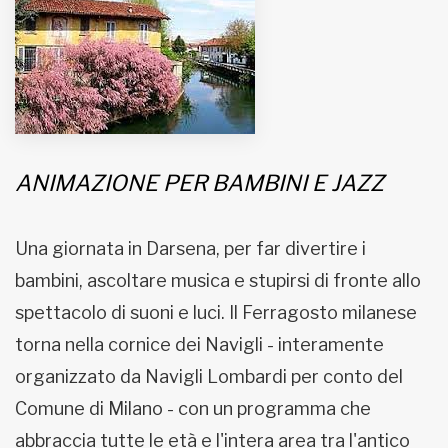
MUNICIPI
Inviateci le vostre segnalazioni
Iscriviti alla newsletter
ANIMAZIONE PER BAMBINI E JAZZ
www.viveremilano.info
Fondato e diretto da Enzo De
Una giornata in Darsena, per far divertire i
Bernardis
bambini, ascoltare musica e stupirsi di fronte allo
EDB edizioni - Via Brivio angolo C.
spettacolo di suoni e luci. Il Ferragosto milanese
Imbonati, 89 20159 Milano (Italia)
Informativa sulla privacy
torna nella cornice dei Navigli - interamente
organizzato da Navigli Lombardi per conto del
Comune di Milano - con un programma che
abbraccia tutte le età e l'intera area tra l'antico