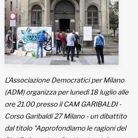
MUNICIPI
Inviateci le vostre segnalazioni
Iscriviti alla newsletter
www.viveremilano.info
Fondato e diretto da Enzo De
L'Associazione Democratici per Milano
Bernardis
EDB edizioni - Via Brivio angolo C.
(ADM) organizza per lunedì 18 luglio alle
Imbonati, 89 20159 Milano (Italia)
ore 21.00 presso il CAM GARIBALDI -
Informativa sulla privacy
Corso Garibaldi 27 Milano - un dibattito
dal titolo "Approfondiamo le ragioni del