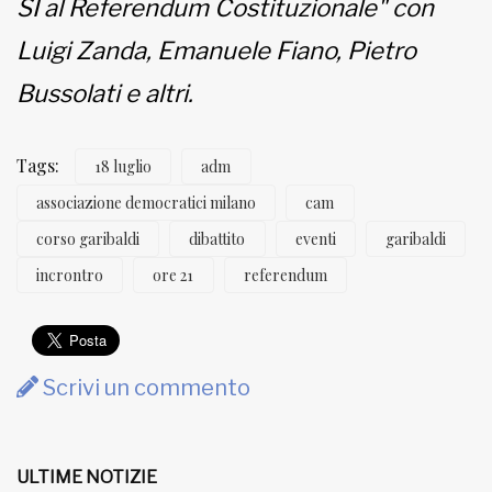
SI al Referendum Costituzionale" con
Luigi Zanda, Emanuele Fiano, Pietro
Bussolati e altri.
Tags:
18 luglio
adm
associazione democratici milano
cam
corso garibaldi
dibattito
eventi
garibaldi
incrontro
ore 21
referendum
Scrivi un commento
ULTIME NOTIZIE